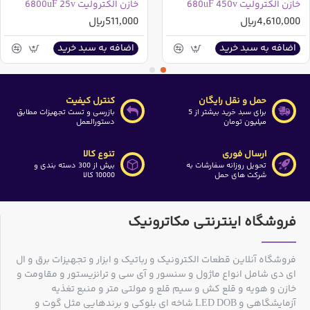
خازن الکترولیت 680uF 450v
خازن الکترولیت 6800uF 25v
4,610,000ریال
511,000ریال
اضافه به سبد خرید
اضافه به سبد خرید
حمل و نقل رایگان
کنترل کیفیت
برای سبد خرید بیشتر از 5
بازرسی و تست تجهیزات مطابق
میلیون تومان
دستورالعمل
ارسال فوری
تنوع کالا
تحویل روزانه سفارشات به
بیش از 300 دسته بندی و
شرکت های حمل
10000 کالا
فروشگاه اینترنتی مکاترونیک
فروشگاه آنلاین قطعات الکترونیک و رباتیک و ابزار و تجهیزات برق و ال
ای دی شامل انواع ماژول و سنسور و آی سی و ترانزیستور و مقاومت و
خازن و هویه و قلع کش و سیم قلع و مولتی متر و منبع تغذیه
آزمایشگاهی و LED DOB شاخه ای بلوکی و برندهایی مثل گوت و