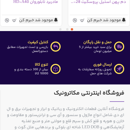
دم پهن استیل پروسکیت 1PK-28 تایوانی
مادربرد تابلوروان HD-A40
موجود شد خبرم کن
موجود شد خبرم کن
حمل و نقل رایگان
کنترل کیفیت
برای سبد خرید بیشتر از 5
بازرسی و تست تجهیزات مطابق
میلیون تومان
دستورالعمل
ارسال فوری
تنوع کالا
تحویل روزانه سفارشات به
بیش از 300 دسته بندی و
شرکت های حمل
10000 کالا
فروشگاه اینترنتی مکاترونیک
فروشگاه آنلاین قطعات الکترونیک و رباتیک و ابزار و تجهیزات برق و ال
ای دی شامل انواع ماژول و سنسور و آی سی و ترانزیستور و مقاومت و
خازن و هویه و قلع کش و سیم قلع و مولتی متر و منبع تغذیه
آزمایشگاهی و LED DOB شاخه ای بلوکی و برندهایی مثل گوت و