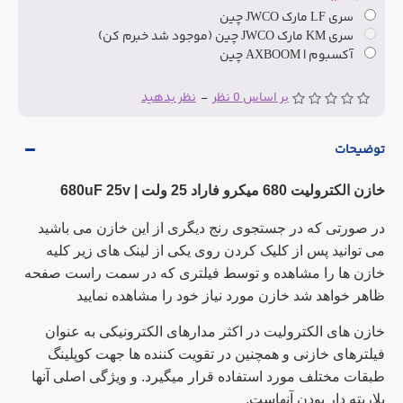
سری LF مارک JWCO چین
سری KM مارک JWCO چین (موجود شد خبرم کن)
آکسبوم | AXBOOM چین
بر اساس 0 نظر
-
نظر بدهید
توضیحات
خازن الکترولیت 680 میکرو فاراد 25 ولت |
680uF 25v
در صورتی که در جستجوی رنج دیگری از این خازن می باشید
می توانید پس از کلیک کردن روی یکی از لینک های زیر کلیه
خازن ها را مشاهده و توسط فیلتری که در سمت راست صفحه
ظاهر خواهد شد خازن مورد نیاز خود را مشاهده نمایید
خازن های الکترولیت در اکثر مدارهای الکترونیکی به عنوان
فیلترهای خازنی و همچنین در تقویت کننده ها جهت کوپلینگ
طبقات مختلف مورد استفاده قرار میگیرد. و ویژگی اصلی آنها
پلاریته دار بودن آنهاست.