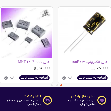
مشخصات خازن الکترولیت
680 میکرو فاراد 25 ولت
سری LF مارک JWCO چین :
ارتفاع : 17 میلی متر
قطر : 10 میلی متر
دما : 105 درجه سانتی گراد
کشور سازنده : چین
خازن الکترولیت 10uF 63v
خازن MKT 1.5nF 100v
نوع پایه : سیمی بلند
25,000ریال
64,000ریال
مشخصات خازن الکترولیت 680 میکرو فاراد 25 ولت آکسبوم
:
اضافه به سبد خرید
اضافه به سبد خرید
ارتفاع : 17.5 میلی متر
قطر : 10 میلی متر
حمل و نقل رایگان
کنترل کیفیت
برای سبد خرید بیشتر از 5
بازرسی و تست تجهیزات مطابق
دما : 105 درجه سانتی گراد
میلیون تومان
دستورالعمل