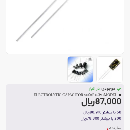
موجودی:
در انبار
ELECTROLYTIC CAPACITOR 560uF 6.3v
MODEL:
87,000ریال
50 یا بیشتر 80,910ریال
200 یا بیشتر 78,300ریال
سازنده