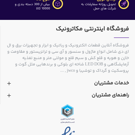
تحویل روزانه سفارشات به
بیش از 300 دسته بندی و
شرکت های حمل
10000 کالا
همچنین این کالا در خریدهای عمده شامل تخفیف می باشد که
مقدار این تخفیف در ذیل قیمت پایه درج گردیده است
فروشگاه اینترنتی مکاترونیک
فروشگاه آنلاین قطعات الکترونیک و رباتیک و ابزار و تجهیزات برق و ال
ای دی شامل انواع ماژول و سنسور و آی سی و ترانزیستور و مقاومت و
خازن و هویه و قلع کش و سیم قلع و مولتی متر و منبع تغذیه
آزمایشگاهی و LED DOB شاخه ای بلوکی و برندهایی مثل گوت و
پروسکیت و گرداک و توشیبا و jwco , ...
خدمات مشتریان
راهنمای مشتریان