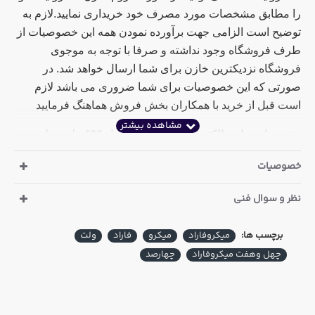
را مطابق مشخصات مورد مصرف خود خریداری نمایید.لازم به
توضیح است الزامی جهت برآورده نمودن همه این خصوصیات از
طرف فروشگاه وجود نداشته و صرفا با توجه به موجوی
فروشگاه نزدیکترین خازن برای شما ارسال خواهد شد. در
صورتی که این خصوصیات برای شما ضروری می باشد لازم
است قبل از خرید با همکاران بخش فروش هماهنگ فرمایید
مشخصات خازن الکترولیت 47 میکرو فاراد 400 ولت ساخت
آکسبوم چین
:
خصوصیات
ارتفاع : 21 میلی متر
نظر و سوال فنی
قطر : 13 میلی متر
برچسب ها:
میکروفاراد
میکرو
فاراد
ولت
دما : 105 درجه سانتی گراد
چهل وهفت میکروفاراد
چهارصد
پایه : سیمی بلند
کشور سازنده : چین