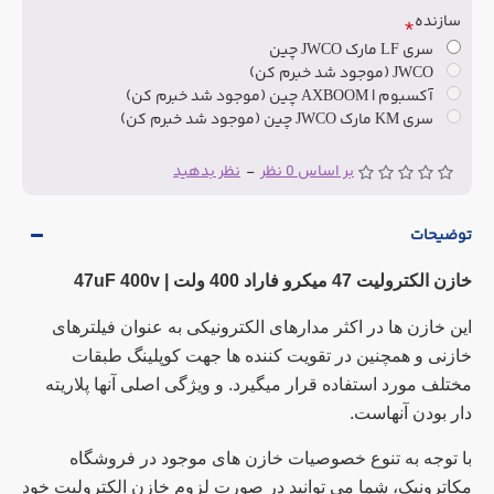
سازنده
سری LF مارک JWCO چین
JWCO (موجود شد خبرم کن)
آکسبوم | AXBOOM چین (موجود شد خبرم کن)
سری KM مارک JWCO چین (موجود شد خبرم کن)
بر اساس 0 نظر
-
نظر بدهید
توضیحات
خازن الکترولیت 47 میکرو فاراد 400 ولت |
47uF 400v
این خازن ها در اکثر مدارهای الکترونیکی به عنوان فیلترهای
خازنی و همچنین در تقویت کننده ها جهت کوپلینگ طبقات
مختلف مورد استفاده قرار میگیرد. و ویژگی اصلی آنها پلاریته
دار بودن آنهاست.
با توجه به تنوع خصوصیات خازن های موجود در فروشگاه
مکاترونیک، شما می توانید در صورت لزوم خازن الکترولیت خود