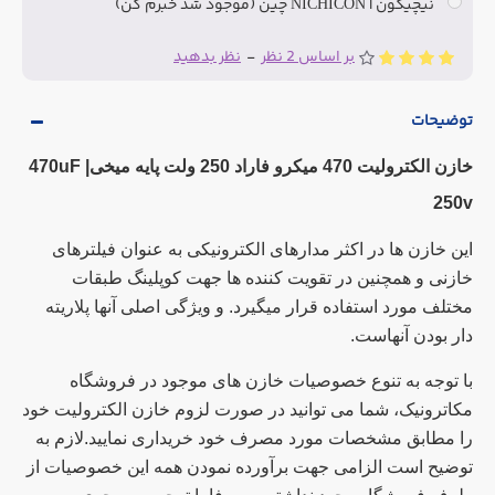
نیچیکون | NICHICON چین (موجود شد خبرم کن)
بر اساس 2 نظر
-
نظر بدهید
توضیحات
خازن الکترولیت 470 میکرو فاراد 250 ولت
پایه میخی
|
470uF
250v
این خازن ها در اکثر مدارهای الکترونیکی به عنوان فیلترهای
خازنی و همچنین در تقویت کننده ها جهت کوپلینگ طبقات
مختلف مورد استفاده قرار میگیرد. و ویژگی اصلی آنها پلاریته
دار بودن آنهاست.
با توجه به تنوع خصوصیات خازن های موجود در فروشگاه
مکاترونیک، شما می توانید در صورت لزوم خازن الکترولیت خود
را مطابق مشخصات مورد مصرف خود خریداری نمایید.لازم به
توضیح است الزامی جهت برآورده نمودن همه این خصوصیات از