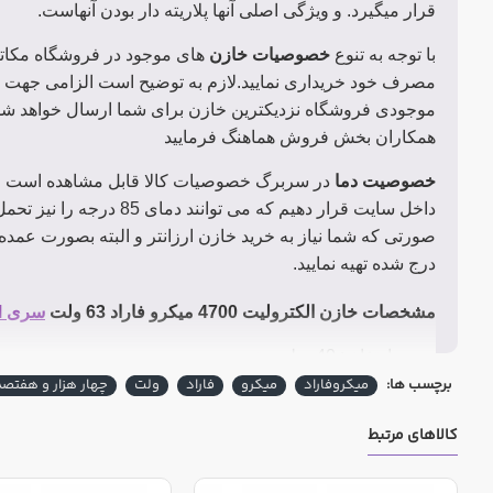
قرار میگیرد. و ویژگی اصلی آنها پلاریته دار بودن آنهاست.
با توجه به تنوع
خصوصیات خازن
های موجود در فروشگاه مکاتر
مصرف خود خریداری نمایید.لازم به توضیح است الزامی جهت ب
موجودی فروشگاه نزدیکترین خازن برای شما ارسال خواهد شد
همکاران بخش فروش هماهنگ فرمایید
خصوصیت دما
صورتی که شما نیاز به خرید خازن ارزانتر و البته بصورت عمده
درج شده تهیه نمایید.
مشخصات خازن الکترولیت 4700 میکرو فاراد 63 ولت
سری KM مارک JWCO چین
ارتفاع : 40 میلی متر
برچسب ها:
میکروفاراد
میکرو
فاراد
ولت
چهار هزار و هفتصد
قطر : 22 میلی متر
کالاهای مرتبط
دما : 105 درجه سانتی گراد
پایه : سیمی