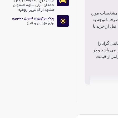
تهران کرج اراک رشت زنجان
همدان انزلی ساوه اصفهان
مشهد اراک تبریز ارومیه
ق مشخصات مورد
پیک موتوری و تحویل حضوری
فا با توجه به
برای قزوین و البرز
ل از خرید با
 نمودیم صرفا خازن های های با قابلیت تحمل دمای 105درجه سانتی گراد را
مایند. البته قیمت این خازن ها در مقایسه با خازن های 85 درجه بالاتر می باشد و در
نتر از قیمت