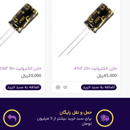
کشور سازنده : چین
مشخصات خازن الکترولیت 4700 میکرو فاراد 63 ولت
سری LF مارک JWCO چین
ارتفاع : 40 میلی متر
قطر : 22 میلی متر
دما : 105 درجه سانتی گراد
خازن الکترولیت 47uF 25v
خازن الکترولیت 33uF 16v
پایه : سیمی
45,000ریال
20,000ریال
کشور سازنده : چین
اضافه به سبد خرید
اضافه به سبد خرید
همچنین این کالا در خریدهای عمده شامل تخفیف می باشد که م
حمل و نقل رایگان
برای سبد خرید بیشتر از 5 میلیون
تومان