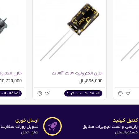
:
خازن الکترولیت 220uF 250v
خازن الکترولیت  450v
896,000ریال
10,720,000ریال
اضافه به سبد خرید
اضافه به س
قدار این تخفیف در ذیل قیمت پایه درج گردیده است
کنترل کیفیت
ارسال فوری
بازرسی و تست تجهیزات مطابق
تحویل روزانه سفارشا
دستورالعمل
های حمل