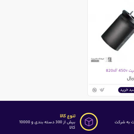
820uF
بد خرید
تنوع کالا
ت به شرکت
بیش از 300 دسته بندی و 10000
کالا