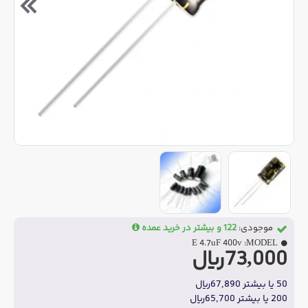
موجودی:
122 و بیشتر در خرید عمده
E 4.7uF 400v
MODEL:
73,000ریال
50 یا بیشتر 67,890ریال
200 یا بیشتر 65,700ریال