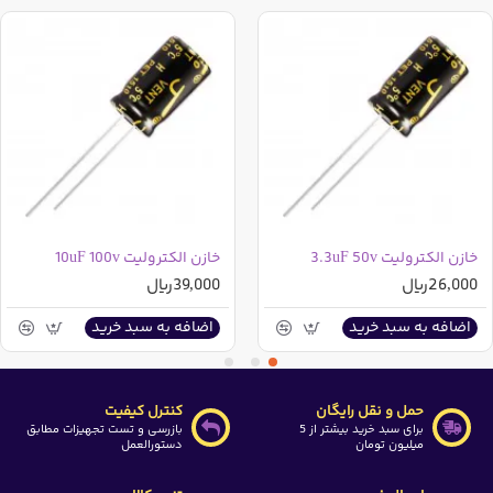
مقدار این تخفیف در ذیل قیمت پایه درج گردیده است
در صورتی که در جستجوی رنج دیگری از این خازن می باشید
می توانید از دسته بندی های بالای سایت ابتدا وارد قطعات
الکترونیک شده و سپس بر روی خازن ها رفته و وارد دسته بندی
خازن های الکترولیت شوید و سپس توسط فیلتری که در سمت
راست وجود دارد(بعد از ورود به دسته بندی خازن های
الکترولیت ظاهر خواهد شد) خازن مورد نیاز خود را مشاهده
نمایید
خازن الکترولیت 3.3uF 50v
خازن الکترولیت 10uF 100v
26,000ریال
39,000ریال
اضافه به سبد خرید
اضافه به سبد خرید
حمل و نقل رایگان
کنترل کیفیت
برای سبد خرید بیشتر از 5
بازرسی و تست تجهیزات مطابق
میلیون تومان
دستورالعمل