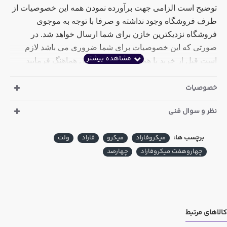
توضیح است الزامی جهت برآورده نمودن همه این خصوصیات از
طرف فروشگاه وجود نداشته و صرفا با توجه به موجوی
فروشگاه نزدیکترین خازن برای شما ارسال خواهد شد. در
صورتی که این خصوصیات برای شما ضروری می باشد لازم
است قبل از خرید با همکاران بخش فروش هماهنگ فرمایید
مشخصات خازن الکترولیت 4.7 میکرو فاراد 400 ولت
خصوصیات
سری LF مارک JWCO چین
:
نظر و سوال فنی
ارتفاع : 12 میلی متر
قطر : 8 میلی متر
برچسب ها:
میکروفاراد
میکرو
فاراد
ولت
چهاروهفت میکروفاراد
چهارصد
دما : 105 درجه سانتی گراد
پایه : سیمی
کشور سازنده : چین
کالاهای مرتبط
همچنین این کالا در خریدهای عمده شامل تخفیف می باشد که