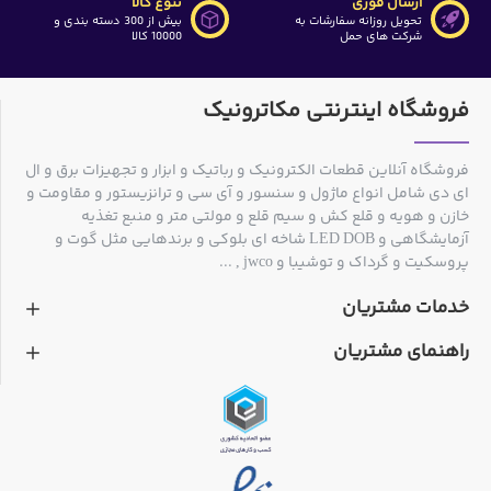
ارسال فوری
تنوع کالا
تحویل روزانه سفارشات به
بیش از 300 دسته بندی و
شرکت های حمل
10000 کالا
فروشگاه اینترنتی مکاترونیک
فروشگاه آنلاین قطعات الکترونیک و رباتیک و ابزار و تجهیزات برق و ال
ای دی شامل انواع ماژول و سنسور و آی سی و ترانزیستور و مقاومت و
خازن و هویه و قلع کش و سیم قلع و مولتی متر و منبع تغذیه
آزمایشگاهی و LED DOB شاخه ای بلوکی و برندهایی مثل گوت و
پروسکیت و گرداک و توشیبا و jwco , ...
خدمات مشتریان
راهنمای مشتریان