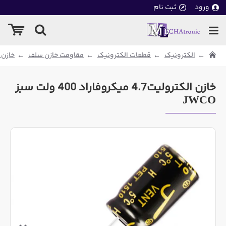
ورود
ثبت نام
الکترونیک
قطعات الکترونیک
مقاومت خازن سلف
خازن 
خازن الکترولیت4.7 میکروفاراد 400 ولت سبز
JWCO