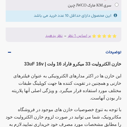
سری KM مارک JWCO چین
این محصول دارای حداقل 10 عدد خرید می باشد
بر اساس 1 نظر
-
نظر بدهید
توضیحات
خازن الکترولیت 33 میکرو فاراد 16 ولت |
33uF 16v
این خازن ها در اکثر مدارهای الکترونیکی به عنوان فیلترهای
خازنی و همچنین در تقویت کننده ها جهت کوپلینگ طبقات
مختلف مورد استفاده قرار میگیرد. و ویژگی اصلی آنها پلاریته
دار بودن آنهاست.
با توجه به تنوع خصوصیات خازن های موجود در فروشگاه
مکاترونیک، شما می توانید در صورت لزوم خازن الکترولیت خود
را مطابق مشخصات مورد مصرف خود خریداری نمایید.لازم به