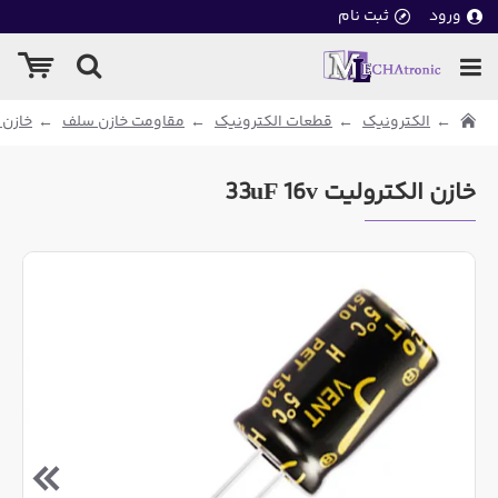
ورود
ثبت نام
الکترونیک
قطعات الکترونیک
مقاومت خازن سلف
خازن 
خازن الکترولیت 33uF 16v