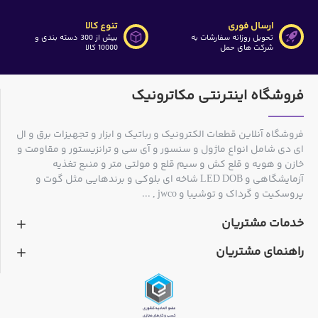
ارسال فوری
تنوع کالا
تحویل روزانه سفارشات به
بیش از 300 دسته بندی و
شرکت های حمل
10000 کالا
فروشگاه اینترنتی مکاترونیک
فروشگاه آنلاین قطعات الکترونیک و رباتیک و ابزار و تجهیزات برق و ال
ای دی شامل انواع ماژول و سنسور و آی سی و ترانزیستور و مقاومت و
خازن و هویه و قلع کش و سیم قلع و مولتی متر و منبع تغذیه
آزمایشگاهی و LED DOB شاخه ای بلوکی و برندهایی مثل گوت و
پروسکیت و گرداک و توشیبا و jwco , ...
خدمات مشتریان
راهنمای مشتریان