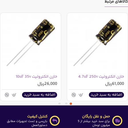
کالاهای مرتبط
در صورتی که در جستجوی رنج دیگری از این خازن می باشید
می توانید از دسته بندی های بالای سایت ابتدا وارد قطعات
الکترونیک شده و سپس بر روی خازن ها رفته و وارد دسته بندی
خازن های الکترولیت شوید و سپس توسط فیلتری که در سمت
راست وجود دارد(بعد از ورود به دسته بندی خازن های
الکترولیت ظاهر خواهد شد) خازن مورد نیاز خود را مشاهده
نمایید
خازن الکترولیت 4.7uF 250v
خازن الکترولیت 10uF 35v
61,000ریال
26,000ریال
اضافه به سبد خرید
اضافه به سبد خرید
حمل و نقل رایگان
کنترل کیفیت
برای سبد خرید بیشتر از 5
بازرسی و تست تجهیزات مطابق
میلیون تومان
دستورالعمل