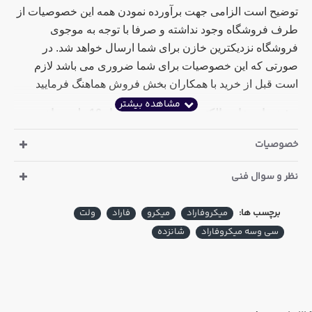
توضیح است الزامی جهت برآورده نمودن همه این خصوصیات از
طرف فروشگاه وجود نداشته و صرفا با توجه به موجوی
فروشگاه نزدیکترین خازن برای شما ارسال خواهد شد. در
صورتی که این خصوصیات برای شما ضروری می باشد لازم
است قبل از خرید با همکاران بخش فروش هماهنگ فرمایید
مشخصات خازن الکترولیت 33 میکرو فاراد 16 ولت ساخت
JWCO چین
:
خصوصیات
ارتفاع : 7 میلی متر
نظر و سوال فنی
قطر : 4 میلی متر
برچسب ها:
میکروفاراد
میکرو
فاراد
ولت
دما : 105 درجه سانتی گراد
سی وسه میکروفاراد
شانزده
همچنین این کالا در خریدهای عمده شامل تخفیف می باشد که
مقدار این تخفیف در ذیل قیمت پایه درج گردیده است