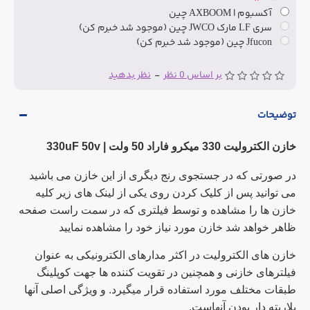
آکسبوم | AXBOOM چین
سری LF مارک JWCO چین (موجود شد خبرم کن)
Jfucon چین (موجود شد خبرم کن)
بر اساس 0 نظر
-
نظر بدهید
توضیحات
خازن الکترولیت 330 میکرو فاراد 50 ولت |
330uF 50v
در صورتی که در جستجوی رنج دیگری از این خازن می باشید
می توانید پس از کلیک کردن روی یکی از لینک های زیر کلیه
خازن ها را مشاهده و توسط فیلتری که در سمت راست صفحه
ظاهر خواهد شد خازن مورد نیاز خود را مشاهده نمایید
خازن های الکترولیت در اکثر مدارهای الکترونیکی به عنوان
فیلترهای خازنی و همچنین در تقویت کننده ها جهت کوپلینگ
طبقات مختلف مورد استفاده قرار میگیرد. و ویژگی اصلی آنها
پلاریته دار بودن آنهاست.