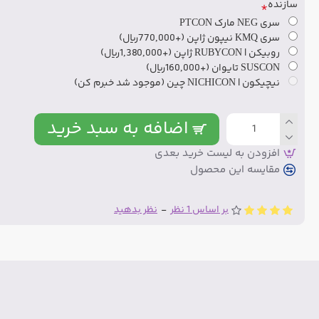
سازنده
سری NEG مارک PTCON
سری KMQ نیپون ژاپن
(+770,000ریال)
روبیکن | RUBYCON ژاپن
(+1,380,000ریال)
SUSCON تایوان
(+160,000ریال)
نیچیکون | NICHICON چین (موجود شد خبرم کن)
اضافه به سبد خرید
افزودن به لیست خرید بعدی
مقایسه این محصول
بر اساس 1 نظر
-
نظر بدهید