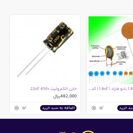
خازن عدسی 1.8 نانو فاراد | 1.8nF | کد 182
خازن الکترولیت 22uF 450v
482,000ریال
بد خرید
اضافه به سبد خرید