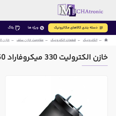
دسته بندی کالاهای مکاترونیک
ویژه ها
بلاگ
الکترونیک
قطعات الکترونیک
مقاومت خازن سلف
خازن ال
خازن الکترولیت 330 میکروفاراد 450 ولت روبیکن ژاپن | نیپون ژاپن | نیچیکون چین