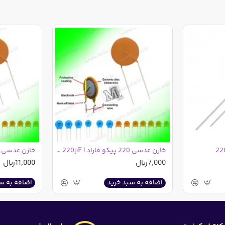
:
خازن عدسی 220 پیکو فاراد | 220pF | کد 221
7,000ریال
11,000ریال
اضافه به سبد خرید
اضافه به س