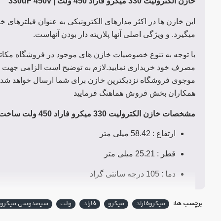
خازن الکترولیت 330 میکرو فاراد 450 ولت |
330uF 450v
این خازن ها در اکثر مدارهای الکترونیکی به عنوان فیلترهای 
میگیرد. و ویژگی اصلی آنها پلاریته دار بودن آنهاست.
با توجه به تنوع خصوصیات خازن های موجود در فروشگاه مکات
مصرف خود خریداری نمایید.لازم به توضیح است الزامی جهت ب
موجوی فروشگاه نزدیکترین خازن برای شما ارسال خواهد شد.
همکاران بخش فروش هماهنگ فرمایید
مشخصات خازن الکترولیت 330 میکرو فاراد 450 ولت ساخت نیچیکون چین
ارتفاع : 58.42 میلی متر
قطر : 25.21 میلی متر
دما : 105 درجه سانتی گراد
نوع پایه : میخی
برچسب ها:
میکروفاراد
میکرو
فاراد
ولت
سیصدوسی میکروفا
مشخصات خازن الکترولیت 330 میکرو فاراد 450 ولت ساخت نیپون ژاپن