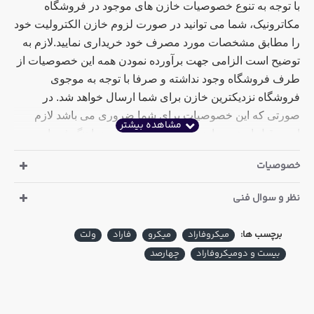
با توجه به تنوع خصوصیات خازن های موجود در فروشگاه
مکاترونیک، شما می توانید در صورت لزوم خازن الکترولیت خود
را مطابق مشخصات مورد مصرف خود خریداری نمایید.لازم به
توضیح است الزامی جهت برآورده نمودن همه این خصوصیات از
طرف فروشگاه وجود نداشته و صرفا با توجه به موجوی
فروشگاه نزدیکترین خازن برای شما ارسال خواهد شد. در
صورتی که این خصوصیات برای شما ضروری می باشد لازم
است قبل از خرید با همکاران بخش فروش هماهنگ فرمایید
خصوصیات
مشخصات خازن الکترولیت 22 میکرو فاراد 400 ولت مارک
هوهانگ HUAHONG
:
نظر و سوال فنی
ارتفاع : 21 میلی متر
برچسب ها:
میکروفاراد
میکرو
فاراد
ولت
قطر : 13 میلی متر
بیست و دومیکروفاراد
چهارصد
دما : 105 درجه سانتی گراد
نوع پایه : سیمی بلند