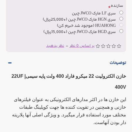
سازنده
سری LF مارک JWCO چین
سری HGN مارک JWCO چین
(+25,000ریال)
HUAHONG (موجود شد خبرم کن)
سری HGD مارک JWCO چین
(+15,000ریال)
بر اساس 0 نظر
-
نظر بدهید
توضیحات
خازن الکترولیت 22 میکرو فاراد 400 ولت پایه سیمی
| 22UF
400V
این خازن ها در اکثر مدارهای الکترونیکی به عنوان فیلترهای
خازنی و همچنین در تقویت کننده ها جهت کوپلینگ طبقات
مختلف مورد استفاده قرار میگیرد. و ویژگی اصلی آنها پلاریته
دار بودن آنهاست.