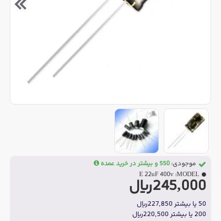
موجودی:
550 و بیشتر در خرید عمده
E 22uF 400v
MODEL:
245,000ریال
50 یا بیشتر 227,850ریال
200 یا بیشتر 220,500ریال