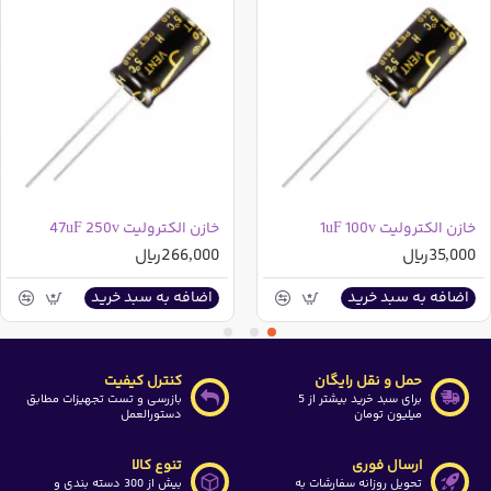
خازن های الکترولیت شوید و سپس توسط فیلتری که در سمت
راست وجود دارد(بعد از ورود به دسته بندی خازن های
الکترولیت ظاهر خواهد شد) خازن مورد نیاز خود را مشاهده
نمایید
خازن الکترولیت 1uF 100v
خازن الکترولیت 47uF 250v
35,000ریال
266,000ریال
اضافه به سبد خرید
اضافه به سبد خرید
حمل و نقل رایگان
کنترل کیفیت
برای سبد خرید بیشتر از 5
بازرسی و تست تجهیزات مطابق
میلیون تومان
دستورالعمل
ارسال فوری
تنوع کالا
تحویل روزانه سفارشات به
بیش از 300 دسته بندی و