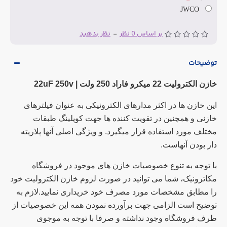
JWCO
بر اساس 0 نظر
-
نظر بدهید
توضیحات
خازن الکترولیت 22 میکرو فاراد 250 ولت |
22uF 250v
این خازن ها در اکثر مدارهای الکترونیکی به عنوان فیلترهای
خازنی و همچنین در تقویت کننده ها جهت کوپلینگ طبقات
مختلف مورد استفاده قرار میگیرد. و ویژگی اصلی آنها پلاریته
دار بودن آنهاست.
با توجه به تنوع خصوصیات خازن های موجود در فروشگاه
مکاترونیک، شما می توانید در صورت لزوم خازن الکترولیت خود
را مطابق مشخصات مورد مصرف خود خریداری نمایید.لازم به
توضیح است الزامی جهت برآورده نمودن همه این خصوصیات از
طرف فروشگاه وجود نداشته و صرفا با توجه به موجوی