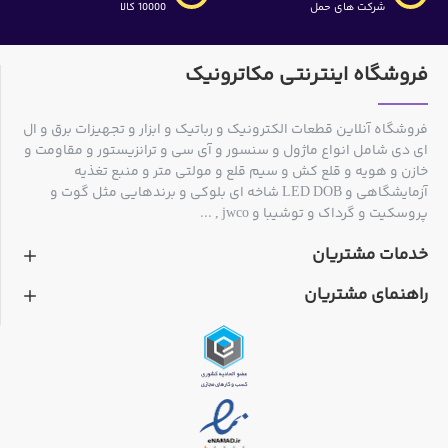
شرکت های حمل
10000 کالا
فروشگاه اینترنتی مکاترونیک
فروشگاه آنلاین قطعات الکترونیک و رباتیک و ابزار و تجهیزات برق و ال
ای دی شامل انواع ماژول و سنسور و آی سی و ترانزیستور و مقاومت و
خازن و هویه و قلع کش و سیم قلع و مولتی متر و منبع تغذیه
آزمایشگاهی و LED DOB شاخه ای بلوکی و برندهایی مثل گوت و
پروسکیت و گرداک و توشیبا و jwco , ...
خدمات مشتریان
راهنمای مشتریان