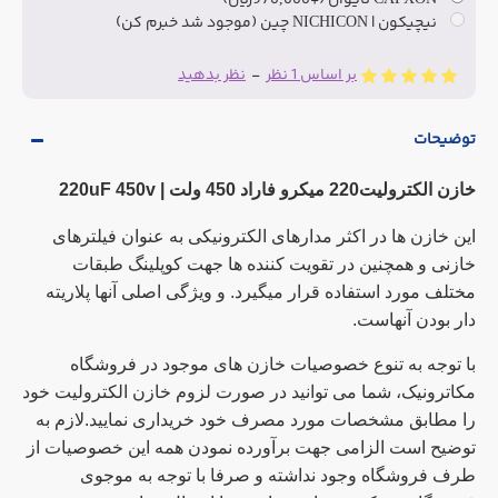
CAPXON تایوان
(+970,000ریال)
نیچیکون | NICHICON چین (موجود شد خبرم کن)
بر اساس 1 نظر
-
نظر بدهید
توضیحات
خازن الکترولیت220 میکرو فاراد 450 ولت |
220uF 450v
این خازن ها در اکثر مدارهای الکترونیکی به عنوان فیلترهای
خازنی و همچنین در تقویت کننده ها جهت کوپلینگ طبقات
مختلف مورد استفاده قرار میگیرد. و ویژگی اصلی آنها پلاریته
دار بودن آنهاست.
با توجه به تنوع خصوصیات خازن های موجود در فروشگاه
مکاترونیک، شما می توانید در صورت لزوم خازن الکترولیت خود
را مطابق مشخصات مورد مصرف خود خریداری نمایید.لازم به
توضیح است الزامی جهت برآورده نمودن همه این خصوصیات از
طرف فروشگاه وجود نداشته و صرفا با توجه به موجوی