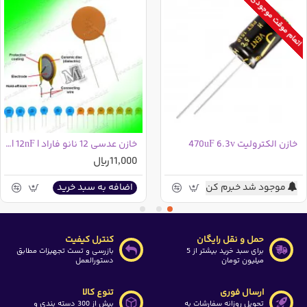
اتمام موقت موجودی
ارتفاع : 41 میلی متر
قطر: 25میلی متر
دما: 105درجه سانتی گراد
مشخصات خازن الکترولیت 220 میکرو فاراد 450 ولت ساخت
:
JIANGHAI
خازن الکترولیت 470uF 6.3v
خازن عدسی 12 نانو فاراد | 12nF | کد 123
ارتفاع : 36.2 میلی متر
11,000ریال
قطر: 30.5میلی متر
موجود شد خبرم کن
اضافه به سبد خرید
دما : 85 درجه سانتی گراد
سازنده: چین
حمل و نقل رایگان
کنترل کیفیت
برای سبد خرید بیشتر از 5
بازرسی و تست تجهیزات مطابق
میلیون تومان
دستورالعمل
مشخصات خازن الکترولیت 220 میکرو فاراد 450 ولت ساخت
HITACHI ژاپن
:
ارسال فوری
تنوع کالا
تحویل روزانه سفارشات به
بیش از 300 دسته بندی و