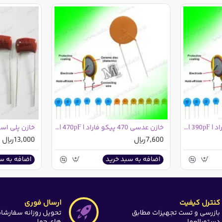
:
خازن عدسی 390 پیکو فاراد | 390pF | کد 391
خازن عدسی 470 پیکو فاراد | 470pF | کد 471
7,600ریال
13,000ریال
اضافه به سبد خرید
اضافه به س
کنترل کیفیت
ارسال فوری
بازرسی و تست تجهیزات مطابق
تحویل روزانه سفارشا