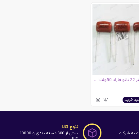
خازن پلی استر 22 نانو فاراد 50ولت | 22nF 50V
بد خرید
تنوع کالا
ت به شرکت
بیش از 300 دسته بندی و 10000