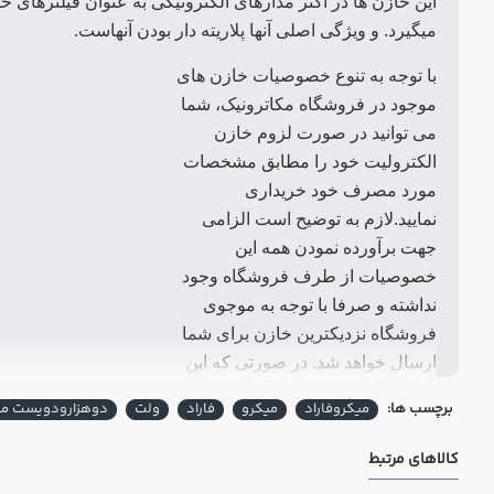
این خازن ها در اکثر مدارهای الکترونیکی به عنوان فیلترهای 
میگیرد. و ویژگی اصلی آنها پلاریته دار بودن آنهاست.
با توجه به تنوع خصوصیات خازن های
موجود در فروشگاه مکاترونیک، شما
می توانید در صورت لزوم خازن
الکترولیت خود را مطابق مشخصات
مورد مصرف خود خریداری
نمایید.لازم به توضیح است الزامی
جهت برآورده نمودن همه این
خصوصیات از طرف فروشگاه وجود
نداشته و صرفا با توجه به موجوی
فروشگاه نزدیکترین خازن برای شما
ارسال خواهد شد. در صورتی که این
خصوصیات برای شما ضروری می
برچسب ها:
میکروفاراد
میکرو
فاراد
ولت
دوهزارودویست میک
باشد لازم است قبل از خرید با
همکاران بخش فروش هماهنگ
کالاهای مرتبط
فرمایید