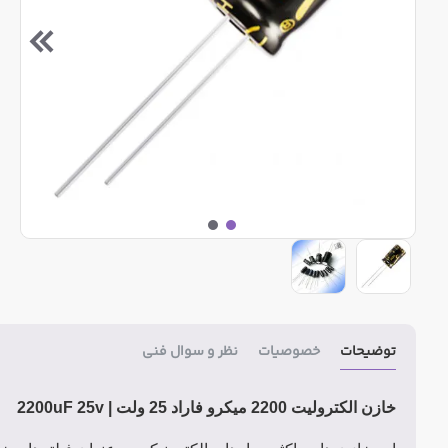
توضیحات
خصوصیات
نظر و سوال فنی
خازن الکترولیت 2200 میکرو فاراد 25 ولت |
2200uF 25v