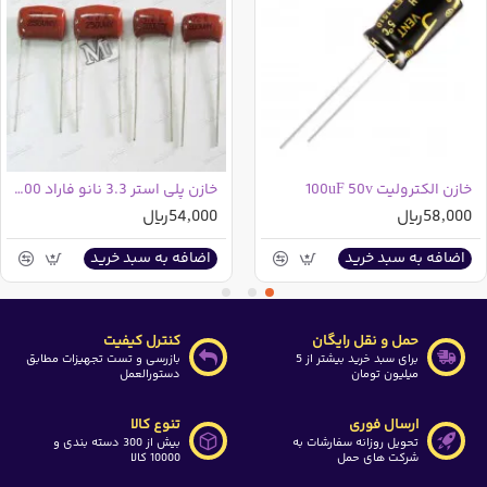
الکترونیک شده و سپس بر روی خازن ها رفته و وارد دسته بندی
خازن های الکترولیت شوید و سپس توسط فیلتری که در سمت
راست وجود دارد(بعد از ورود به دسته بندی خازن های
الکترولیت ظاهر خواهد شد) خازن مورد نیاز خود را مشاهده
نمایید
خازن الکترولیت 100uF 50v
خازن پلی استر 3.3 نانو فاراد 400 ولت | 3.3nF 400V
58,000ریال
54,000ریال
اضافه به سبد خرید
اضافه به سبد خرید
حمل و نقل رایگان
کنترل کیفیت
برای سبد خرید بیشتر از 5
بازرسی و تست تجهیزات مطابق
میلیون تومان
دستورالعمل
ارسال فوری
تنوع کالا
تحویل روزانه سفارشات به
بیش از 300 دسته بندی و
شرکت های حمل
10000 کالا