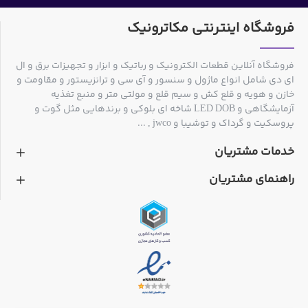
فروشگاه اینترنتی مکاترونیک
فروشگاه آنلاین قطعات الکترونیک و رباتیک و ابزار و تجهیزات برق و ال
ای دی شامل انواع ماژول و سنسور و آی سی و ترانزیستور و مقاومت و
خازن و هویه و قلع کش و سیم قلع و مولتی متر و منبع تغذیه
آزمایشگاهی و LED DOB شاخه ای بلوکی و برندهایی مثل گوت و
پروسکیت و گرداک و توشیبا و jwco , ...
خدمات مشتریان
راهنمای مشتریان