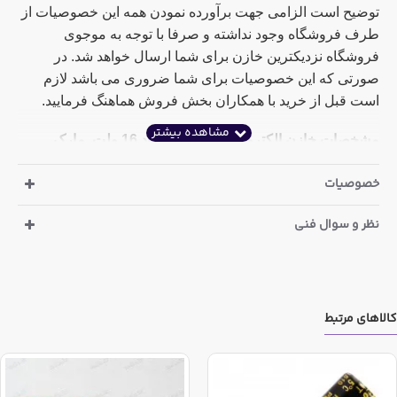
توضیح است الزامی جهت برآورده نمودن همه این خصوصیات از
طرف فروشگاه وجود نداشته و صرفا با توجه به موجوی
فروشگاه نزدیکترین خازن برای شما ارسال خواهد شد. در
صورتی که این خصوصیات برای شما ضروری می باشد لازم
است قبل از خرید با همکاران بخش فروش هماهنگ فرمایید.
مشخصات خازن الکترولیت 1 میکرو فاراد 16 ولت مارک
MAXCAP ساخت مالزی :
خصوصیات
ارتفاع : 11.2 میلی متر
نظر و سوال فنی
قطر : 5.1 میلی متر
دما : 85 درجه سانتی گراد
همچنین این کالا در خریدهای عمده شامل تخفیف می باشد که
کالاهای مرتبط
مقدار این تخفیف در ذیل قیمت پایه درج گردیده است
در صورتی که در جستجوی رنج دیگری از این خازن می باشید
می توانید از دسته بندی های بالای سایت ابتدا وارد قطعات