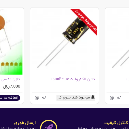
اتمام موقت موجودی
قدار این تخفیف در ذیل قیمت پایه درج گردیده است
خازن الکترولیت 150uF 50v
7,000ریال
موجود شد خبرم کن
اضافه به س
کنترل کیفیت
ارسال فوری