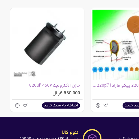
خازن عدسی 220 پیکو فاراد | 220pF | کد 221
خازن الکترولیت 820uF 450v
6,860,000ریال
بد خرید
اضافه به سبد خرید
تنوع کالا