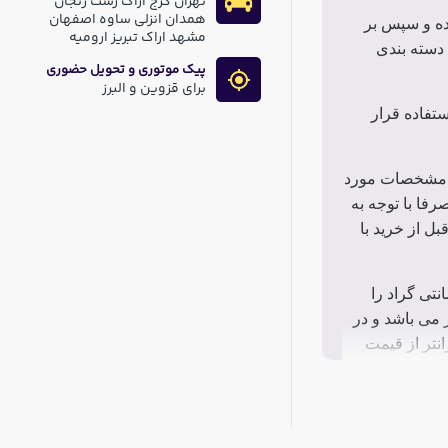
تهران کرج اراک رشت زنجان
همدان انزلی ساوه اصفهان
ده و سپس بر
مشهد اراک تبریز ارومیه
دسته بندی
پیک موتوری و تحویل حضوری
برای قزوین و البرز
تفاده قرار
ق مشخصات مورد
فا با توجه به
 از خرید با
 و سعی نمودیم صرفا خازن های های با قابلیت تحمل دمای 105درجه سانتی گراد را
مایند. البته قیمت این خازن ها در مقایسه با خازن های 85 درجه بالاتر می باشد و در
نتر از قیمت