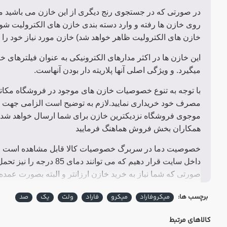
در صورتی که در جستجوی رنج دیگری از این خازن می باشید می 
روی خازن ها رفته و وارد دسته بندی خازن های الکترولیت شو
خازن های الکترولیت ظاهر خواهد شد) خازن مورد نیاز خود را م
این خازن ها در اکثر مدارهای الکترونیکی به عنوان فیلترهای 
میگیرد. و ویژگی اصلی آنها پلاریته دار بودن آنهاست.
با توجه به تنوع خصوصیات خازن های موجود در فروشگاه مکات
مصرف خود خریداری نمایید.لازم به توضیح است الزامی جهت ب
موجوی فروشگاه نزدیکترین خازن برای شما ارسال خواهد شد.
همکاران بخش فروش هماهنگ فرمایید
صورتی که شما نیاز به خرید خازن ارزانتر و البته بصورت عمده
درج شده تهیه نمایید.
برچسب ها:
میکروفاراد
میکرو
فاراد
ولت
یک
صد
مشخصات خازن الکترولیت 1 میکرو فاراد 100 ولت JWCO
:
کالاهای مرتبط