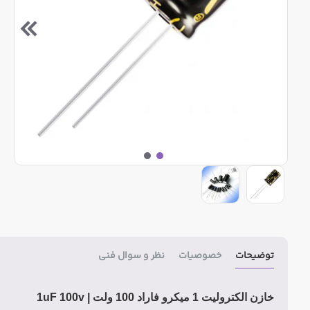
توضیحات
خصوصیات
نظر و سوال فنی
خازن الکترولیت 1 میکرو فاراد 100 ولت | 1uF 100v