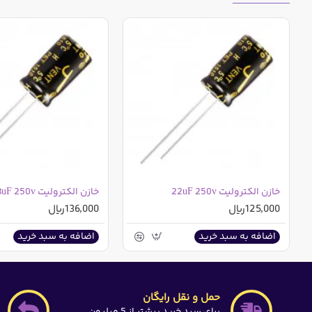
ارتفاع 11 میلی متر
قطر 6.3 میلی متر
دما 85 درجه سانتی گراد
همچنین این کالا در خریدهای عمده شامل تخفیف می باشد که م
خازن الکترولیت 22uF 250v
خازن الکترولیت 33uF 250v
125,000ریال
136,000ریال
اضافه به سبد خرید
اضافه به سبد خرید
حمل و نقل رایگان