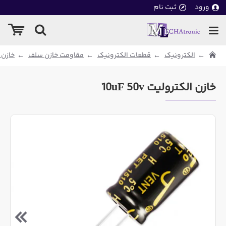
ورود
ثبت نام
الکترونیک
قطعات الکترونیک
مقاومت خازن سلف
خازن 
خازن الکترولیت 10uF 50v