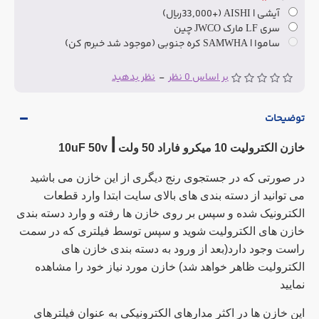
آیشی | AISHI
(+33,000ریال)
سری LF مارک JWCO چین
ساموا | SAMWHA کره جنوبی (موجود شد خبرم کن)
بر اساس 0 نظر
-
نظر بدهید
توضیحات
|
خازن الکترولیت 10 میکرو فاراد 50 ولت
10uF 50v
در صورتی که در جستجوی رنج دیگری از این خازن می باشید
می توانید از دسته بندی های بالای سایت ابتدا وارد قطعات
الکترونیک شده و سپس بر روی خازن ها رفته و وارد دسته بندی
خازن های الکترولیت شوید و سپس توسط فیلتری که در سمت
راست وجود دارد(بعد از ورود به دسته بندی خازن های
الکترولیت ظاهر خواهد شد) خازن مورد نیاز خود را مشاهده
نمایید
این خازن ها در اکثر مدارهای الکترونیکی به عنوان فیلترهای