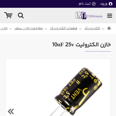
ورود
ثبت نام
الکترونیک
قطعات الکترونیک
مقاومت خازن سلف
خازن 
خازن الکترولیت 10uF 25v