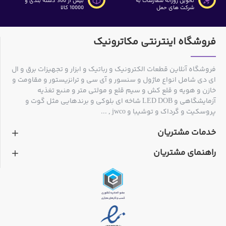
تحویل روزانه سفارشات به
بیش از 300 دسته بندی و
شرکت های حمل
10000 کالا
فروشگاه اینترنتی مکاترونیک
فروشگاه آنلاین قطعات الکترونیک و رباتیک و ابزار و تجهیزات برق و ال
ای دی شامل انواع ماژول و سنسور و آی سی و ترانزیستور و مقاومت و
خازن و هویه و قلع کش و سیم قلع و مولتی متر و منبع تغذیه
آزمایشگاهی و LED DOB شاخه ای بلوکی و برندهایی مثل گوت و
پروسکیت و گرداک و توشیبا و jwco , ...
خدمات مشتریان
راهنمای مشتریان