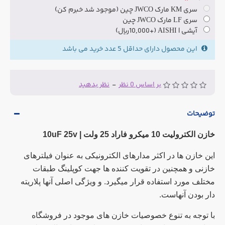
سری KM مارک JWCO چین (موجود شد خبرم کن)
سری LF مارک JWCO چین
آیشی | AISHI
(+10,000ریال)
این محصول دارای حداقل 5 عدد خرید می باشد
بر اساس 0 نظر
-
نظر بدهید
توضیحات
خازن الکترولیت 10 میکرو فاراد 25 ولت | 10uF 25v
این خازن ها در اکثر مدارهای الکترونیکی به عنوان فیلترهای
خازنی و همچنین در تقویت کننده ها جهت کوپلینگ طبقات
مختلف مورد استفاده قرار میگیرد. و ویژگی اصلی آنها پلاریته
دار بودن آنهاست.
با توجه به تنوع خصوصیات خازن های موجود در فروشگاه