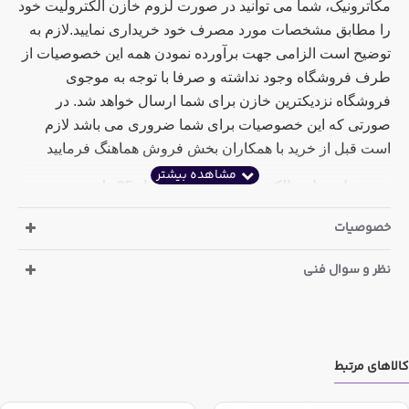
مکاترونیک، شما می توانید در صورت لزوم خازن الکترولیت خود
را مطابق مشخصات مورد مصرف خود خریداری نمایید.لازم به
توضیح است الزامی جهت برآورده نمودن همه این خصوصیات از
طرف فروشگاه وجود نداشته و صرفا با توجه به موجوی
فروشگاه نزدیکترین خازن برای شما ارسال خواهد شد. در
صورتی که این خصوصیات برای شما ضروری می باشد لازم
است قبل از خرید با همکاران بخش فروش هماهنگ فرمایید
مشخصات خازن الکترولیت
10 میکرو فاراد 25
ولت
سری LF مارک JWCO چین
خصوصیات
ارتفاع : 11 میلی متر
نظر و سوال فنی
قطر : 5 میلی متر
دما : 105 درجه سانتی گراد
رنگ: سبز
کالاهای مرتبط
مشخصات خازن الکترولیت 10 میکرو فاراد 25 ولت ساخت آی