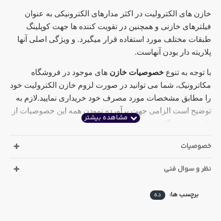
خازن های الکترولیت در اکثر مدارهای الکترونیکی به عنوان
فیلترهای خازنی و همچنین در تقویت کننده ها جهت کوپلینگ
طبقات مختلف مورد استفاده قرار میگیرد. و ویژگی اصلی آنها
پلاریته دار بودن آنهاست.
با توجه به تنوع
خصوصیات خازن
های موجود در فروشگاه
مکاترونیک، شما می توانید در صورت لزوم خازن الکترولیت خود
را مطابق مشخصات مورد مصرف خود خریداری نمایید.لازم به
توضیح است الزامی جهت برآورده نمودن همه این خصوصیات از
طرف فروشگاه وجود نداشته و صرفا با توجه به موجودی
فروشگاه نزدیکترین خازن برای شما ارسال خواهد شد. در
خصوصیات
صورتی که این خصوصیات برای شما ضروری می باشد لازم
است قبل از خرید با همکاران بخش فروش هماهنگ فرمایید
نظر و سوال فنی
خصوصیت دما
در سربرگ خصوصیات کالا قابل مشاهده است و
برچسب ها:
ده
سعی نمودیم صرفا خازن های های با قابلیت تحمل دمای
105درجه سانتی گراد را داخل سایت قرار دهیم که می توانند
دمای 85 درجه را نیز تحمل نمایند. البته قیمت این خازن ها در