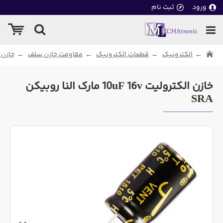
ورود
ثبت نام
الکترونیک
قطعات الکترونیک
مقاومت خازن سلف
خازن 
خازن الکترولیت 10uF 16v مارک النا روبیکن
SRA