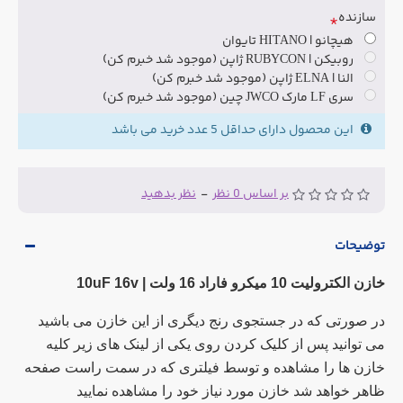
سازنده
هیچانو | HITANO تایوان
روبیکن | RUBYCON ژاپن (موجود شد خبرم کن)
النا | ELNA ژاپن (موجود شد خبرم کن)
سری LF مارک JWCO چین (موجود شد خبرم کن)
این محصول دارای حداقل 5 عدد خرید می باشد
بر اساس 0 نظر
-
نظر بدهید
توضیحات
خازن الکترولیت 10 میکرو فاراد 16 ولت |
10uF 16v
در صورتی که در جستجوی رنج دیگری از این خازن می باشید
می توانید پس از کلیک کردن روی یکی از لینک های زیر کلیه
خازن ها را مشاهده و توسط فیلتری که در سمت راست صفحه
ظاهر خواهد شد خازن مورد نیاز خود را مشاهده نمایید