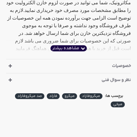
مکاترونیک، شما می توانید در صورت لزوم خازن الکترولیت خود
را مطابق مشخصات مورد مصرف خود خریداری نمایید.لازم به
توضیح است الزامی جهت برآورده نمودن همه این خصوصیات از
طرف فروشگاه وجود نداشته و صرفا با توجه به موجوی
فروشگاه نزدیکترین خازن برای شما ارسال خواهد شد. در
صورتی که این خصوصیات برای شما ضروری می باشد لازم
است قبل از خرید با همکاران بخش فروش هماهنگ فرمایید
مشخصات خازن الکترولیت 100 میکرو فاراد 450 ولت ویشای
خصوصیات
VISHAY امریکا
:
نظر و سوال فنی
ارتفاع : 47 میلی متر
قطر : 30 میلی متر
برچسب ها:
میکروفاراد
میکرو
فاراد
صد میکروفاراد
میخی
دما : 105 درجه سانتی گراد
نوع پایه: میخی
کشور سازنده: ایلات متحده امریکا