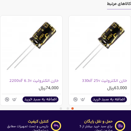
کالاهای مرتبط
مشخصات خازن الکترولیت 100 میکرو فاراد 450 ولت الایت
ELITE تایوان
:
ارتفاع : 35 میلی متر
قطر : 16 میلی متر
دما : 105 درجه سانتی گراد
نوع پایه: سیمی
کشور سازنده: تایوان
خازن الکترولیت 330uF 25v
خازن الکترولیت 2200uF 6.3v
مشخصات خازن الکترولیت 100 میکرو فاراد 450 ولت
63,000ریال
74,000ریال
سری KM مارک JWCO چین
:
اضافه به سبد خرید
اضافه به سبد خرید
ارتفاع : 35 میلی متر
قطر : 18 میلی متر
حمل و نقل رایگان
کنترل کیفیت
برای سبد خرید بیشتر از 5
بازرسی و تست تجهیزات مطابق
دما : 105 درجه سانتی گراد
میلیون تومان
دستورالعمل