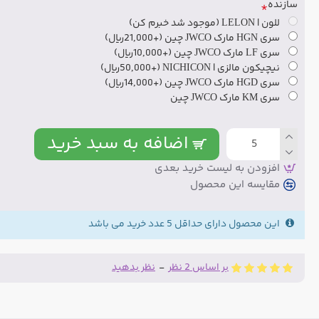
سازنده
للون | LELON (موجود شد خبرم کن)
سری HGN مارک JWCO چین
(+21,000ریال)
سری LF مارک JWCO چین
(+10,000ریال)
نیچیکون مالزی | NICHICON
(+50,000ریال)
سری HGD مارک JWCO چین
(+14,000ریال)
سری KM مارک JWCO چین
اضافه به سبد خرید
افزودن به لیست خرید بعدی
مقایسه این محصول
این محصول دارای حداقل 5 عدد خرید می باشد
بر اساس 2 نظر
-
نظر بدهید