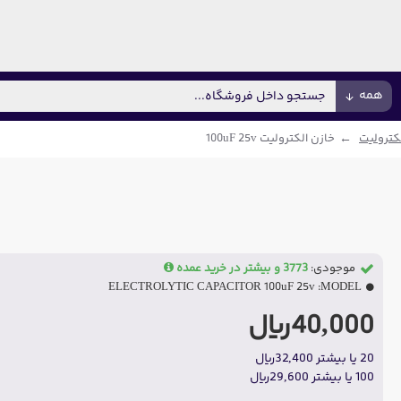
همه
کترولیت
خازن الکترولیت 100uF 25v
موجودی:
3773 و بیشتر در خرید عمده
ELECTROLYTIC CAPACITOR 100uF 25v
MODEL:
40,000ریال
20 یا بیشتر 32,400ریال
100 یا بیشتر 29,600ریال