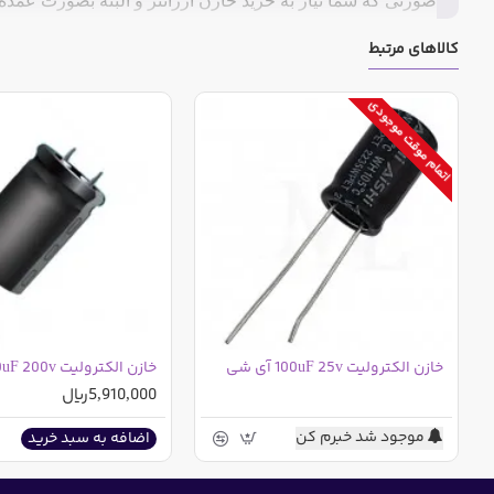
صورتی که شما نیاز به خرید خازن ارزانتر و البته بصورت عمده
درج شده تهیه نمایید.
کالاهای مرتبط
مشخصات خازن الکترولیت 100 میکرو فاراد 25 ولت
اتمام موقت موجودی
ارتفاع : 12 میلی متر
قطر : 6 میلی متر
دما : 105 درجه سانتی گراد
پایه : سیمی بلند
کشور سازنده : چین
مشخصات خازن الکترولیت 100 میکرو فاراد 25 ولت
خازن الکترولیت 100uF 25v آی شی
خازن الکترولیت 2200uF 200v
ارتفاع : 12 میلی متر
5,910,000ریال
قطر : 6 میلی متر
موجود شد خبرم کن
اضافه به سبد خرید
دما : 105 درجه سانتی گراد