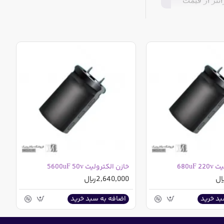
نتر از قیمت
680uF
خازن الکترولیت 5600uF 50v
2,640,000ریال
بد خرید
اضافه به سبد خرید