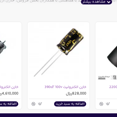
 داشته باشین می توانید با هماهنگی با همکاران بخش فروش، خازن ارزا
سری LF مارک JWCO
:
سری HGD مارک JWCO
:
خازن الکترولیت 390uF 100v
خازن الکترولیت  220v
828,000ریال
4,610,000ریال
اضافه به سبد خرید
اضافه به س