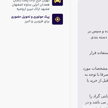
تهران کرج اراک رشت زنجان
همدان انزلی ساوه اصفهان
مشهد اراک تبریز ارومیه
پیک موتوری و تحویل حضوری
برای قزوین و البرز
ده و سپس بر
دسته بندی
تفاده قرار
ق مشخصات مورد
فا با توجه به
 از خرید با
 و سعی نمودیم صرفا خازن های های با قابلیت تحمل دمای 105درجه سانتی گراد را
مایند. البته قیمت این خازن ها در مقایسه با خازن های 85 درجه بالاتر می باشد و در