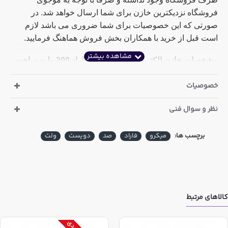
فروشگاه نزدیکترین خازن برای شما ارسال خواهد شد. در
صورتی که این خصوصیات برای شما ضروری می باشد لازم
است قبل از خرید با همکاران بخش فروش هماهنگ فرمایید.
مشخصات خازن الکترولیت 100 میکرو فاراد 200 ولت ساخت
دوو کره :
خصوصیات
ارتفاع : 36.6 میلی متر
نظر و سوال فنی
قطر : 18.2 میلی متر
برچسب ها:
میکرو
فاراد
صد
دویست
ولت
دما : 105 درجه سانتی گراد
پایه میخی
مشخصات خازن الکترولیت 100 میکرو فاراد 200 ولت ساخت
تایکن تایوان :
کالاهای مرتبط
ارتفاع : 31 میلی متر