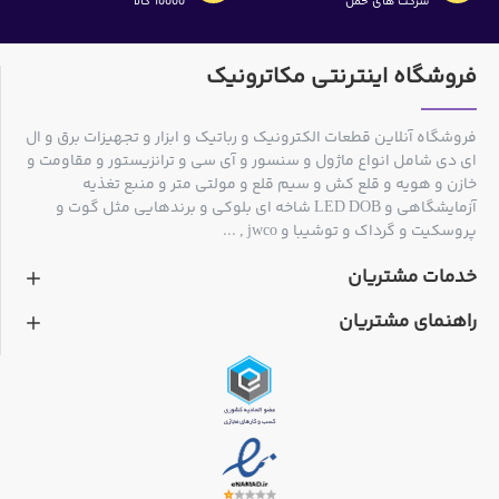
شرکت های حمل
10000 کالا
فروشگاه اینترنتی مکاترونیک
فروشگاه آنلاین قطعات الکترونیک و رباتیک و ابزار و تجهیزات برق و ال
ای دی شامل انواع ماژول و سنسور و آی سی و ترانزیستور و مقاومت و
خازن و هویه و قلع کش و سیم قلع و مولتی متر و منبع تغذیه
آزمایشگاهی و LED DOB شاخه ای بلوکی و برندهایی مثل گوت و
پروسکیت و گرداک و توشیبا و jwco , ...
خدمات مشتریان
راهنمای مشتریان