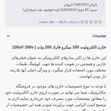
تایکن | TAICON تایوان
سری RU دوو | DAEWOO کره (موجود شد خبرم کن)
بر اساس 0 نظر
-
نظر بدهید
توضیحات
خازن الکترولیت 100 میکرو فاراد 200 ولت | 100uF 200v
این خازن ها در اکثر مدارهای الکترونیکی به عنوان فیلترهای
خازنی و همچنین در تقویت کننده ها جهت کوپلینگ طبقات
مختلف مورد استفاده قرار میگیرد. و ویژگی اصلی آنها پلاریته
دار بودن آنهاست.
با توجه به تنوع خصوصیات خازن های موجود در فروشگاه
مکاترونیک، شما می توانید در صورت لزوم خازن الکترولیت خود
را مطابق مشخصات مورد مصرف خود خریداری نمایید.لازم به
توضیح است الزامی جهت برآورده نمودن همه این خصوصیات از
طرف فروشگاه وجود نداشته و صرفا با توجه به موجوی