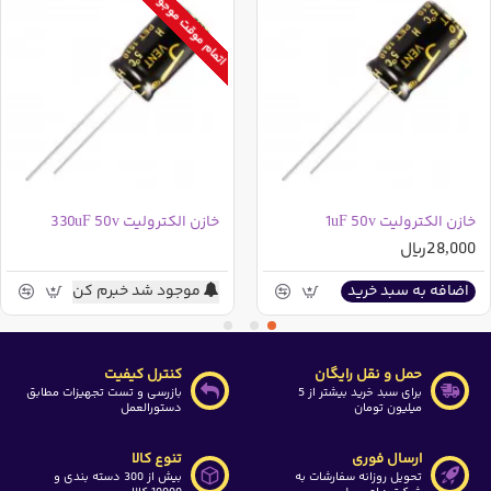
اتمام موقت موجودی
قطر : 16 میلی متر
دما : 105 درجه سانتی گراد
همچنین این کالا در خریدهای عمده شامل تخفیف می باشد که
مقدار این تخفیف در ذیل قیمت پایه درج گردیده است
در صورتی که در جستجوی رنج دیگری از این خازن می باشید
می توانید از دسته بندی های بالای سایت ابتدا وارد قطعات
خازن الکترولیت 1uF 50v
خازن الکترولیت 330uF 50v
الکترونیک شده و سپس بر روی خازن ها رفته و وارد دسته بندی
28,000ریال
خازن های الکترولیت شوید و سپس توسط فیلتری که در سمت
موجود شد خبرم کن
اضافه به سبد خرید
راست وجود دارد(بعد از ورود به دسته بندی خازن های
الکترولیت ظاهر خواهد شد) خازن مورد نیاز خود را مشاهده
نمایید
حمل و نقل رایگان
کنترل کیفیت
برای سبد خرید بیشتر از 5
بازرسی و تست تجهیزات مطابق
میلیون تومان
دستورالعمل
ارسال فوری
تنوع کالا
تحویل روزانه سفارشات به
بیش از 300 دسته بندی و