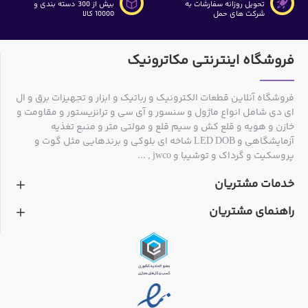
تحویل روزانه سفارشات به
بیش از 300 دسته بندی و
شرکت های حمل
10000 کالا
فروشگاه اینترنتی مکاترونیک
فروشگاه آنلاین قطعات الکترونیک و رباتیک و ابزار و تجهیزات برق و ال
ای دی شامل انواع ماژول و سنسور و آی سی و ترانزیستور و مقاومت و
خازن و هویه و قلع کش و سیم قلع و مولتی متر و منبع تغذیه
آزمایشگاهی و LED DOB شاخه ای بلوکی و برندهایی مثل گوت و
پروسکیت و گرداک و توشیبا و jwco , ...
خدمات مشتریان
راهنمای مشتریان