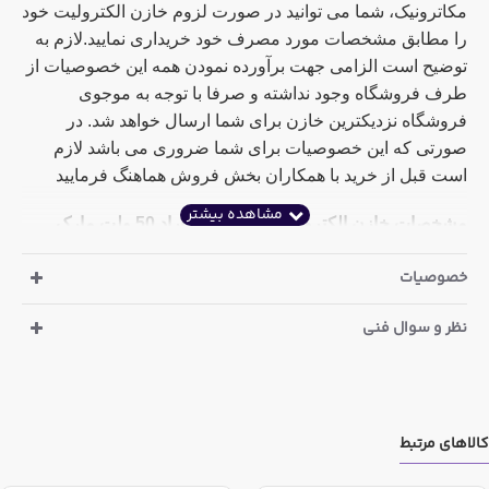
مکاترونیک، شما می توانید در صورت لزوم خازن الکترولیت خود
را مطابق مشخصات مورد مصرف خود خریداری نمایید.لازم به
توضیح است الزامی جهت برآورده نمودن همه این خصوصیات از
طرف فروشگاه وجود نداشته و صرفا با توجه به موجوی
فروشگاه نزدیکترین خازن برای شما ارسال خواهد شد. در
صورتی که این خصوصیات برای شما ضروری می باشد لازم
است قبل از خرید با همکاران بخش فروش هماهنگ فرمایید
مشخصات خازن الکترولیت 0.1 میکرو فاراد 50 ولت مارک
هیچانو تایوان :
خصوصیات
ارتفاع : 11.4 میلی متر
نظر و سوال فنی
قطر : 5.2 میلی متر
دما : 85 درجه سانتی گراد
مشخصات خازن الکترولیت 0.1 میکرو فاراد 50 ولت مارک
کالاهای مرتبط
مارکون | MARCON ژاپن :