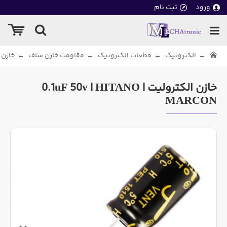
ورود
ثبت نام
الکترونیک
قطعات الکترونیک
مقاومت خازن سلف
خازن 
خازن الکترولیت 0.1uF 50v | HITANO |
MARCON