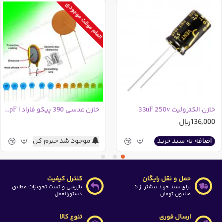
اتمام موقت موجودی
ارتفاع : 11.5 میلی متر
قطر : 5.2 میلی متر
دما : 85 درجه سانتی گراد
همچنین این کالا در خریدهای عمده شامل تخفیف می باشد که
مقدار این تخفیف در ذیل قیمت پایه درج گردیده است
در صورتی که در جستجوی رنج دیگری از این خازن می باشید
خازن الکترولیت 33uF 250v
خازن عدسی 390 پیکو فاراد | 390pF | کد 391
می توانید از دسته بندی های بالای سایت ابتدا وارد قطعات
136,000ریال
الکترونیک شده و سپس بر روی خازن ها رفته و وارد دسته بندی
موجود شد خبرم کن
اضافه به سبد خرید
خازن های الکترولیت شوید و سپس توسط فیلتری که در سمت
راست وجود دارد(بعد از ورود به دسته بندی خازن های
الکترولیت ظاهر خواهد شد) خازن مورد نیاز خود را مشاهده
حمل و نقل رایگان
کنترل کیفیت
نمایید
برای سبد خرید بیشتر از 5
بازرسی و تست تجهیزات مطابق
میلیون تومان
دستورالعمل
ارسال فوری
تنوع کالا