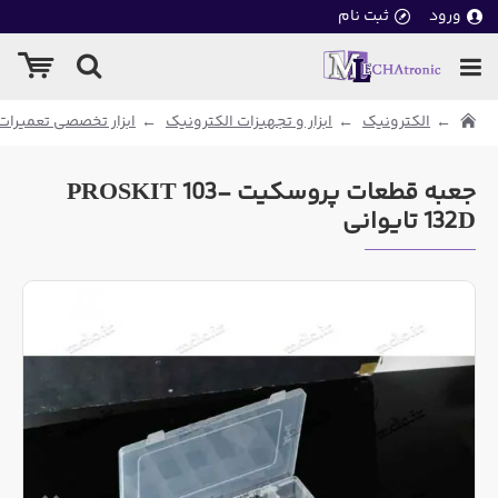
ورود
ثبت نام
الکترونیک
ابزار و تجهیزات الکترونیک
ابزار تخصصی تعمیرات
جعبه قطعات پروسکیت PROSKIT 103-
132D تایوانی