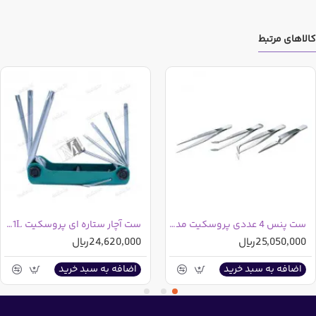
کالاهای مرتبط
ست پنس 4 عددی پروسکیت مدل 389-808 تایوانی
ست آچار ستاره ای پروسکیت 8PK-021L تایوانی
25,050,000ریال
24,620,000ریال
اضافه به سبد خرید
اضافه به سبد خرید