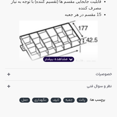
قابلیت جابجایی مقسم ها (تقسیم کننده) با توجه به نیاز
مصرف کننده
15 مقسم در هر جعبه
ابعاد جعبه قطعات PROSKIT 103-132D
خصوصیات
نظر و سوال فنی
برچسب ها:
پالت
جعبه
کیف
نگهداری
حمل