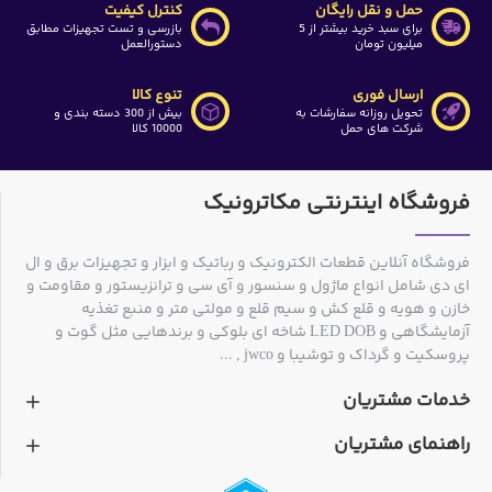
حمل و نقل رایگان
کنترل کیفیت
برای سبد خرید بیشتر از 5
بازرسی و تست تجهیزات مطابق
میلیون تومان
دستورالعمل
ارسال فوری
تنوع کالا
تحویل روزانه سفارشات به
بیش از 300 دسته بندی و
شرکت های حمل
10000 کالا
فروشگاه اینترنتی مکاترونیک
فروشگاه آنلاین قطعات الکترونیک و رباتیک و ابزار و تجهیزات برق و ال
ای دی شامل انواع ماژول و سنسور و آی سی و ترانزیستور و مقاومت و
خازن و هویه و قلع کش و سیم قلع و مولتی متر و منبع تغذیه
آزمایشگاهی و LED DOB شاخه ای بلوکی و برندهایی مثل گوت و
پروسکیت و گرداک و توشیبا و jwco , ...
خدمات مشتریان
راهنمای مشتریان