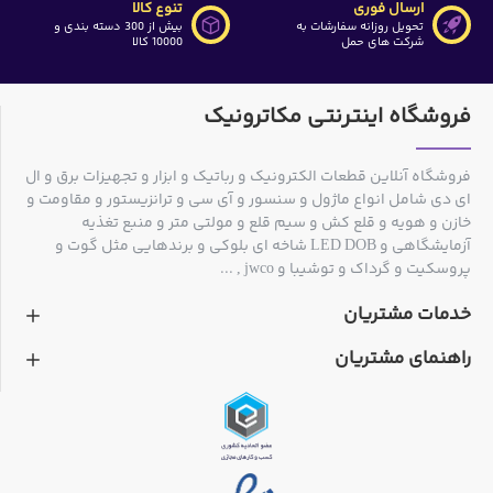
ارسال فوری
تنوع کالا
تحویل روزانه سفارشات به
بیش از 300 دسته بندی و
شرکت های حمل
10000 کالا
فروشگاه اینترنتی مکاترونیک
فروشگاه آنلاین قطعات الکترونیک و رباتیک و ابزار و تجهیزات برق و ال
ای دی شامل انواع ماژول و سنسور و آی سی و ترانزیستور و مقاومت و
خازن و هویه و قلع کش و سیم قلع و مولتی متر و منبع تغذیه
آزمایشگاهی و LED DOB شاخه ای بلوکی و برندهایی مثل گوت و
پروسکیت و گرداک و توشیبا و jwco , ...
خدمات مشتریان
راهنمای مشتریان