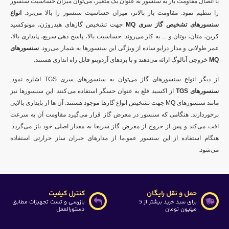
با اتصال مقاومت بار به سنسور به عنوان یک متعیر، می‌توان میزان حساسیت سنسور
را تنظیم نمود. مقاومت بار بالاتر، میزان حساسیت سنسور را بالا می‌برد.
انواع
سنسورهای تشخیص گاز سری
MQ
جهت تشخیص گازهای هیدروژن، مونوکسید
کربن، متان، بوتان و ... به کار می‌روند. حساسیت بالا، پاسخ دهی سریع، پایداری بالا،
عمر طولانی و مدار درایو ساده از ویژگی این سنسورها به شمار می‌رود.
سنسورهای
MQ
خروجی آنالوگ ارائه می‌دهند و با بردهای آردوینو قابل راه اندازی هستند.
از دیگر انواع سنسورهای گاز می‌توان به سنسورهای سری
TGS
اشاره نمود.
سنسورهای
TGS
از اکسید قلع به عنوان حسگر استفاده می‌کنند. این سنسورها نیز
مانند سنسورهای
MQ
جهت تشخیص انواع گازها موجود هستند. آن ها از پایداری بالایی
برخوردارند. هنگامی که سنسور در معرض گاز قرار می‌گیرد مقاومت آن به سرعت
افت می‌کند و پس از خروج از معرض گاز سریعا به مقدار اصلی خود باز می‌گردد.
هنگام استفاده از این سنسور عمو.ما از مدارهای جبران ساز حرارتی استفاده
می‌شود.
حمل و نقل رایگان
کنترل کیفیت
برای سبد خرید بیشتر از 5
بازرسی و تست تجهیزات مطابق
میلیون تومان
دستورالعمل