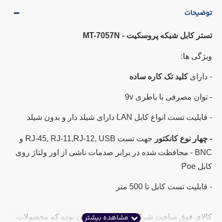
توضیحات
تستر کابل شبکه پروسکیت - MT-7057N
ویژگی ها:
- دارای
کلید تک کاره ساده
- توان مصرفی با باطری 9v
- قابلیت تست انواع کابل LAN دارای شیلد دار و بدون شیلد
- چهار نوع کانکتور
جهت تست
RJ-45, RJ-11,RJ-12, USB و
BNC
- محافظت شده در برابر صدمات ناشی از اور ولتاژ روی
کابل Poe
- قابلیت تست کابل تا 500 متر
کالای فوق ساخت شرکت پروسکیت تایوان بوده که محصولات