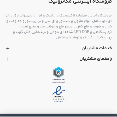
فروشگاه اینترنتی مکاترونیک
حداکثر فاصله روی نقشه کابل
300m
فروشگاه آنلاین قطعات الکترونیک و رباتیک و ابزار و تجهیزات برق و ال
ای دی شامل انواع ماژول و سنسور و آی سی و ترانزیستور و مقاومت و
حداکثر جریان کار
≦70mA
خازن و هویه و قلع کش و سیم قلع و مولتی متر و منبع تغذیه
آزمایشگاهی و LED DOB شاخه ای بلوکی و برندهایی مثل گوت و
پروسکیت و گرداک و توشیبا و jwco , ...
حالت تن
9 تن قابل تنظیم
خدمات مشتریان
راهنمای مشتریان
8 pin)、RJ11(6 pin)、BNC、
اتصالات
USB、IEEE 1394
حداکثر سیگنال ولتاژ
1.5Vp-p
محافظت ولتاژ
AC 60V / DC 42V
نوع باتری
1604/ 6F22 DC9V ×1pcs)