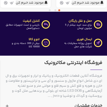
موجود شد خبرم کن
موجود شد خبرم کن
حمل و نقل رایگان
کنترل کیفیت
برای سبد خرید بیشتر از 5
بازرسی و تست تجهیزات مطابق
میلیون تومان
دستورالعمل
ارسال فوری
تنوع کالا
تحویل روزانه سفارشات به
بیش از 300 دسته بندی و
شرکت های حمل
10000 کالا
فروشگاه اینترنتی مکاترونیک
فروشگاه آنلاین قطعات الکترونیک و رباتیک و ابزار و تجهیزات برق و ال
ای دی شامل انواع ماژول و سنسور و آی سی و ترانزیستور و مقاومت و
خازن و هویه و قلع کش و سیم قلع و مولتی متر و منبع تغذیه
آزمایشگاهی و LED DOB شاخه ای بلوکی و برندهایی مثل گوت و
پروسکیت و گرداک و توشیبا و jwco , ...
خدمات مشتریان