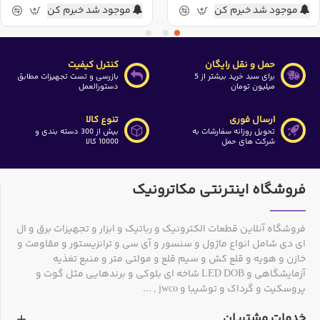
موجود شد خبرم کن
موجود شد خبرم کن
حمل و نقل رایگان
کنترل کیفیت
برای سبد خرید بیشتر از 5
بازرسی و تست تجهیزات مطابق
میلیون تومان
دستورالعمل
ارسال فوری
تنوع کالا
تحویل روزانه سفارشات به
بیش از 300 دسته بندی و
شرکت های حمل
10000 کالا
فروشگاه اینترنتی مکاترونیک
فروشگاه آنلاین قطعات الکترونیک و رباتیک و ابزار و تجهیزات برق و ال
ای دی شامل انواع ماژول و سنسور و آی سی و ترانزیستور و مقاومت و
خازن و هویه و قلع کش و سیم قلع و مولتی متر و منبع تغذیه
آزمایشگاهی و LED DOB شاخه ای بلوکی و برندهایی مثل گوت و
پروسکیت و گرداک و توشیبا و jwco , ...
خدمات مشتریان