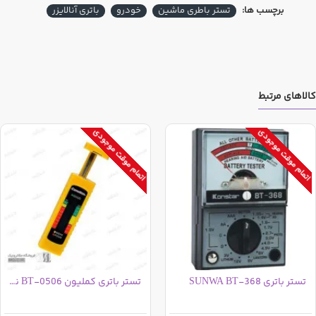
برچسب ها:
تستر باطری ماشین
خودرو
باتری آنالایزر
کالاهای مرتبط
اتمام موقت موجودی
اتمام موقت موجودی
تستر باتری SUNWA BT-368
تستر باتری کملیون BT-0506 نمایشگر دیجیتال