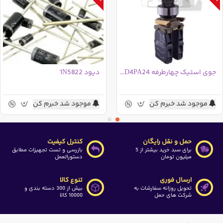
جوی استیک چهارطرفه XD4PA24 اشنایدر - طرح جدید
دیود 1N5822
موجود شد خبرم کن
موجود شد خبرم کن
حمل و نقل رایگان
کنترل کیفیت
برای سبد خرید بیشتر از 5
بازرسی و تست تجهیزات مطابق
میلیون تومان
دستورالعمل
ارسال فوری
تنوع کالا
تحویل روزانه سفارشات به
بیش از 300 دسته بندی و
شرکت های حمل
10000 کالا