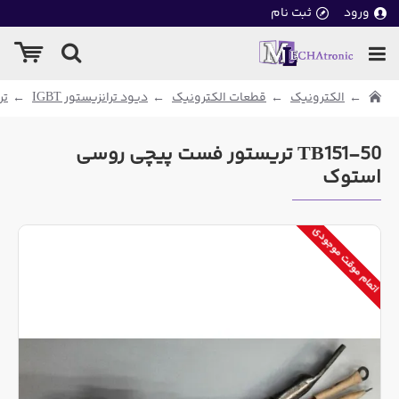
ورود
ثبت نام
الکترونیک
قطعات الکترونیک
دیود ترانزیستور IGBT
تر
TB151-50 تریستور فست پیچی روسی
استوک
اتمام موقت موجودی