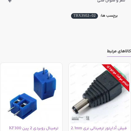
نظر و سوال فنی
برچسب ها:
TBX3502-02
کالاهای مرتبط
اتمام موقت موجودی
فیش آداپتور ترمینالی نری 2.1mm
ترمینال روبردی 2 پین KF300