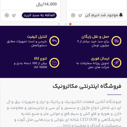
114,000ریال
موجود شد خبرم کن
اضافه به سبد خرید
حمل و نقل رایگان
کنترل کیفیت
برای سبد خرید بیشتر از 5
بازرسی و تست تجهیزات مطابق
میلیون تومان
دستورالعمل
ارسال فوری
تنوع کالا
تحویل روزانه سفارشات به
بیش از 300 دسته بندی و
شرکت های حمل
10000 کالا
فروشگاه اینترنتی مکاترونیک
فروشگاه آنلاین قطعات الکترونیک و رباتیک و ابزار و تجهیزات برق و ال
ای دی شامل انواع ماژول و سنسور و آی سی و ترانزیستور و مقاومت و
خازن و هویه و قلع کش و سیم قلع و مولتی متر و منبع تغذیه
آزمایشگاهی و LED DOB شاخه ای بلوکی و برندهایی مثل گوت و
پروسکیت و گرداک و توشیبا و jwco , ...