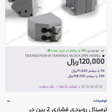
موجودی:
285 و بیشتر در خرید عمده
TBX3502 PUSH IN TERMINAL BLOCK 2PIN
MODEL:
120,000ریال
50 یا بیشتر 111,600ریال
200 یا بیشتر 108,000ریال
بر اساس 0 نظر
-
نظر بدهید
توضیحات
ترمینال روبردی فشاری 2 پین در