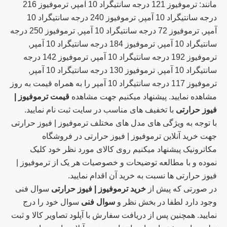
مانند: ترموفیوز 121 درجه سانتیگراد 10 آمپر, ترموفیوز 216
درجه سانتیگراد 10 آمپر, ترموفیوز 240 درجه سانتیگراد 10
آمپر, ترموفیوز 72 درجه سانتیگراد 10 آمپر, ترموفیوز 250 درجه
سانتیگراد 10 آمپر, ترموفیوز 184 درجه سانتیگراد 10 آمپر,
ترموفیوز 192 درجه سانتیگراد 10 آمپر, ترموفیوز 142 درجه
سانتیگراد 10 آمپر, ترموفیوز 130 درجه سانتیگراد 10 آمپر,
ترموفیوز 117 درجه سانتیگراد 10 آمپر را به همراه قیمت به روز
مشاهده نمایید. پیشنهاد میکنیم جهت مشاهده
قیمت ترموفیوز |
فیوز حرارتی
با تخفیف های مناسب در سایت ثبت نام نمایید.
با توجه به ویژگی های مدل های مختلف ترموفیوز | فیوز حرارتی
جهت خرید آنلاین ترموفیوز | فیوز حرارتی در فروشگاه
مکاترونیک پیشنهاد میکنیم روی کالای مورد نظر خود کلیک
نموده و با مطالعه توضیحات و خصوصیات هر یک از ترموفیوز |
فیوز حرارتی ها نسبت به خرید آن اقدام نمایید.
در صورتی که پیش از
خرید ترموفیوز | فیوز حرارتی
سوال فنی
وجود دارد لطفا در بخش نظر و
سوال فنی
سوال خود را درج
نمایید. همچنین پس از دریافت سفارش با آپلود تصاویر کالا و ثبت