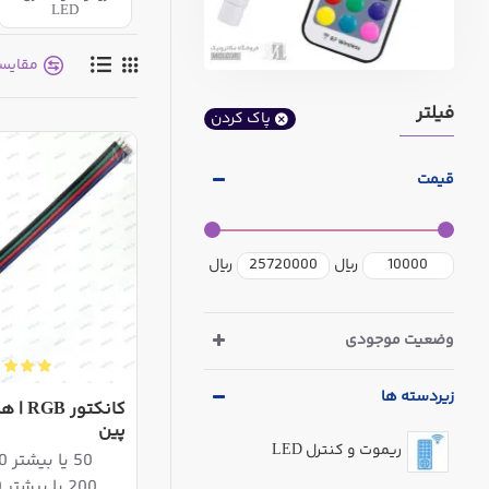
LED
مقایس
فیلتر
پاک کردن
قیمت
ریال
ریال
وضعیت موجودی
زیردسته ها
پین
ریموت و کنترل LED
50 یا بیشتر 552,420ریال
200 یا بیشتر 534,600ریال