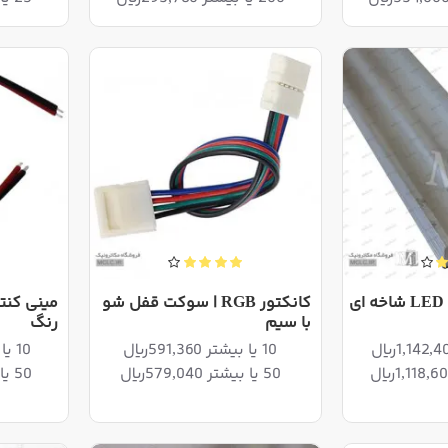
ریل | هیت سینک LED شاخه ای
کانکتور RGB | سوکت قفل شو
با سیم
رنگ
10 یا بیشتر 591,360ریال
10 یا بیشتر 1,305,600ریال
50 یا بیشتر 579,040ریال
50 یا بیشتر 1,278,400ریال