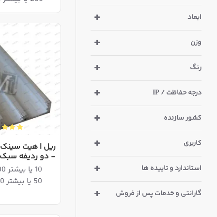
ابعاد
وزن
رنگ
درجه حفاظت / IP
کشور سازنده
کاربری
- دو ردیفه سبک
استاندارد و تاییده ها
10 یا بیشتر 1,142,400ریال
50 یا بیشتر 1,118,600ریال
گارانتی و خدمات پس از فروش