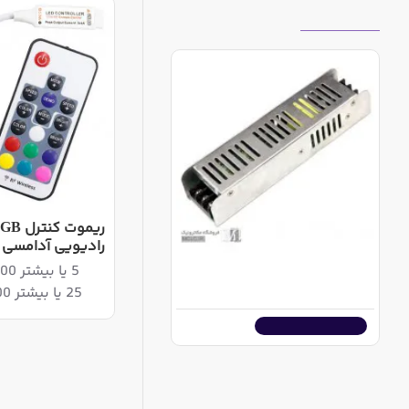
بازدیدهای اخیر
ریموت 
رادیویی آدامسی
آداپتور سوئیچینگ فلزی اسلیم 24 ولت 400 وات
5 یا بیشتر 3,449,600ریال
22,860,000ریال
25 یا بیشتر 3,361,600ریال
اضافه به سبد خرید