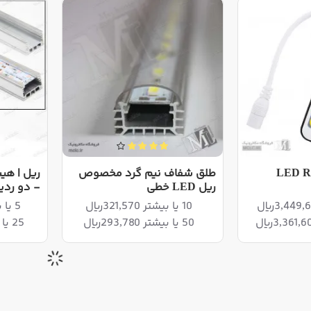
کنترل LED RGB
طلق شفاف نیم گرد مخصوص
ریل LED خطی
- دو ردی
10 یا بیشتر 321,570ریال
5 یا بیشتر 2,930,200ریال
50 یا بیشتر 293,780ریال
25 یا بیشتر 2,855,450ریال