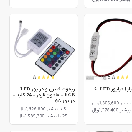
مینی کنترلر | درایور LED تک
ریموت کنترل و درایور LED
RGB - مادون قرمز - 24 کلید -
درایور 6A
5 یا بیشتر 1,626,800ریال
25 یا بیشتر 1,585,300ریال