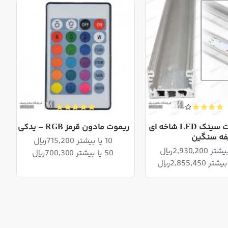
ریل | هیت سینک LED شاخه ای
ریموت مادون قرمز RGB - یدکی
فه سنگین
10 یا بیشتر 715,200ریال
50 یا بیشتر 700,300ریال