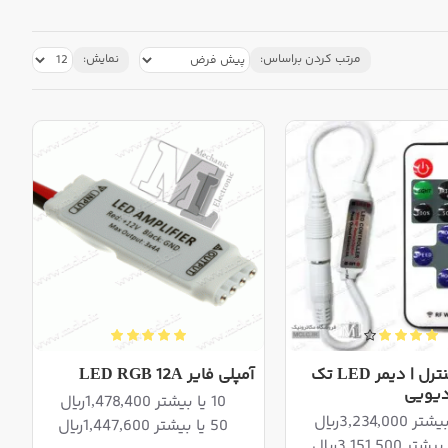
مرتب کردن براساس:
نمایش:
ریموت کنترل | دیمر LED تک
آمپلی فایر LED RGB 12A
دیویی
10 یا بیشتر 1,478,400ریال
50 یا بیشتر 1,447,600ریال