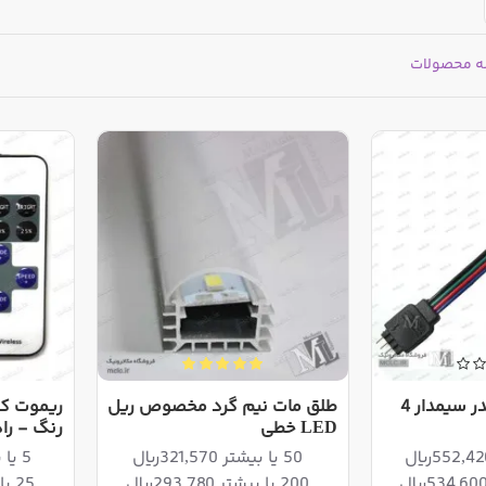
ه محصولات
کانکتور RGB | هدر سیمدار 4
طلق مات نیم گرد مخصوص ریل
LED خطی
رنگ - را
50 یا بیشتر 321,570ریال
5 یا بیشتر 3,234,000ریال
200 یا بیشتر 293,780ریال
25 یا بیشتر 3,151,500ریال