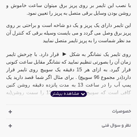
با نصب این تایمر بر روی پریز برق میتوان ساعت خاموش و
روشن بودن وسایل برقی متصل به پریز را تعیین نمود.
این تایمر دارای یک پریز و یک دو شاخه است و براحتی بر روی
پریز برق وصل می گردد و می بایست وسیله برقی که کنترل آن
مد نظر شماست را به پریز تایمر متصل نمایید
►
روی تایمر یک نشانگر به شکل
قرار دارد. با چرخش تایمر
زمان آن را بصورتی تنظیم نمایید که نشانگر مقابل ساعت کنونی
قرار گیرد. به ازای هر 15 دقیقه یک سوییچ روی تایمر قرار
دارد(در مجموع 96 سوییچ) . برای مثال اگر شما قصد دارید یک
پمپ آب را در ساعت 13 به مدت پانزده دقیقه روشن کنین
کافی است که سوییچ اول در ساعت 13 را سمت روشن(به
سمت بیرون) قرار دهید و بقیه سوییچ ها همگی در حالت
خاموش باشند. به همین صورت شما میتوانید در ساعت های
خصوصیات
دیگر تایم های روشن و خاموش دستگاه برقی خود را تنظیم
نمایید. در واقع شما میتوانید دستگاه را در هر تعداد زمانی(96
نظر و سوال فنی
زمان) که نیاز دارید خاموش و روشن نمایید.