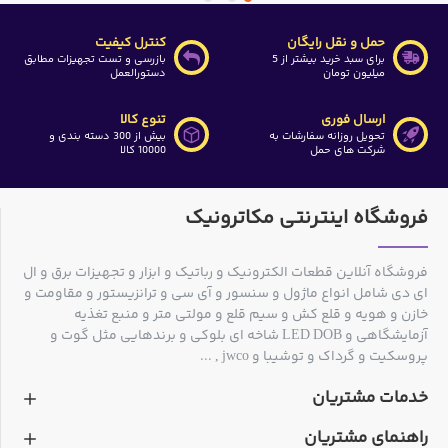
حمل و نقل رایگان
کنترل کیفیت
برای سبد خرید بیشتر از 5
بازرسی و تست تجهیزات مطابق
میلیون تومان
دستورالعمل
ارسال فوری
تنوع کالا
تحویل روزانه سفارشات به
بیش از 300 دسته بندی و
شرکت های حمل
10000 کالا
فروشگاه اینترنتی مکاترونیک
فروشگاه آنلاین قطعات الکترونیک و رباتیک و ابزار و تجهیزات برق و ال
ای دی شامل انواع ماژول و سنسور و آی سی و ترانزیستور و مقاومت و
خازن و هویه و قلع کش و سیم قلع و مولتی متر و منبع تغذیه
آزمایشگاهی و LED DOB شاخه ای بلوکی و برندهایی مثل گوت و
پروسکیت و گرداک و توشیبا و jwco , ...
خدمات مشتریان
راهنمای مشتریان