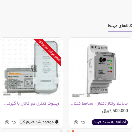
کالاهای مرتبط
اتمام موقت موجودی
محافظ ولتاژ تکفاز - محافظ کنتاکتور SPM
ریموت کنترل دو کانال با گیرنده(رسیور) 220 ولت
7,500,000ریال
موجود شد خبرم کن
اضافه به سبد خرید