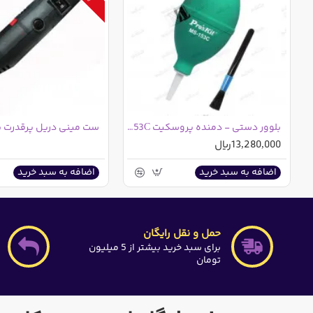
بلوور دستی - دمنده پروسکیت MS-153C
ست مینی دریل پرقدرت ب
13,280,000ریال
اضافه به سبد خرید
اضافه به سبد خرید
حمل و نقل رایگان
برای سبد خرید بیشتر از 5 میلیون
تومان