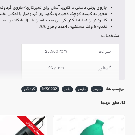
جاروی برقی دستی با کاربرد آسان برای تمیزکاری/جاروی گردوغبا
مجهز به کیسه کوچک ذخیره و نگهداری گردوغبار با امکان تخلی
کاربرد توان تخلیه الکتریکی بی سیم آسان با ابزار شکاف و ضما
تغذیه 6 ولت مستقیم. 4عدد باطری AA
مشخصات:
سرعت
25,500 rpm
گشتاور
26 g-cm
خروجی
5.15W/1.83A
برچسب ها:
بلوئر
بلویر
بلور
MSC002
گردگیر
ولتاژ
DC 6.0V (AA 1.5V×4 pcs)
کالاهای مرتبط
سایز بدنه
Φ45×130×90 mm
پیش سفارش