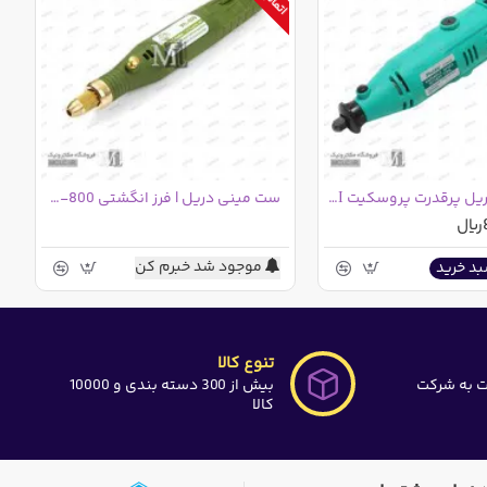
ست مینی دریل پرقدرت پروسکیت PT-5501I
ست مینی دریل | فرز انگشتی WL-800
موجود شد خبرم کن
بد خرید
تنوع کالا
ت به شرکت
بیش از 300 دسته بندی و 10000
کالا