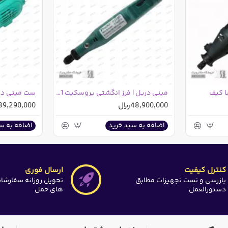
ا کیف
مینی دریل | فرز انگشتی پروسکیت PT-5201
48,900,000ریال
89,290,000ریال
اضافه به سبد خرید
اضافه به س
کنترل کیفیت
ارسال فوری
بازرسی و تست تجهیزات مطابق
تحویل روزانه سفارشا
دستورالعمل
های حمل