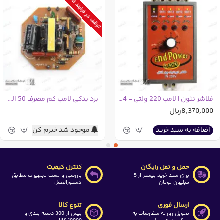
توقف در فرایند تامین
فلاشر نئون | لامپ 220 ولتی - 4 کانال
برد یدکی لامپ کم مصرف 50 الی 70 وات - استوک
8,370,000ریال
موجود شد خبرم کن
اضافه به سبد خرید
حمل و نقل رایگان
کنترل کیفیت
برای سبد خرید بیشتر از 5
بازرسی و تست تجهیزات مطابق
میلیون تومان
دستورالعمل
ارسال فوری
تنوع کالا
تحویل روزانه سفارشات به
بیش از 300 دسته بندی و