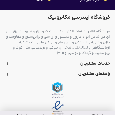
شرکت های حمل
10000 کالا
فروشگاه اینترنتی مکاترونیک
فروشگاه آنلاین قطعات الکترونیک و رباتیک و ابزار و تجهیزات برق و ال
ای دی شامل انواع ماژول و سنسور و آی سی و ترانزیستور و مقاومت و
خازن و هویه و قلع کش و سیم قلع و مولتی متر و منبع تغذیه
آزمایشگاهی و LED DOB شاخه ای بلوکی و برندهایی مثل گوت و
پروسکیت و گرداک و توشیبا و jwco , ...
خدمات مشتریان
راهنمای مشتریان