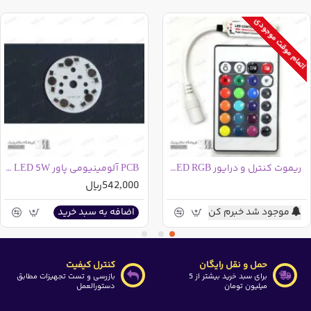
اتمام موقت موجودی
ریموت کنترل و درایور LED RGB - مادون قرمز - 24 کلید - درایور آدامسی
PCB آلومینیومی پاور LED 5W قطر 5
542,000ریال
موجود شد خبرم کن
اضافه به سبد خرید
حمل و نقل رایگان
کنترل کیفیت
برای سبد خرید بیشتر از 5
بازرسی و تست تجهیزات مطابق
میلیون تومان
دستورالعمل