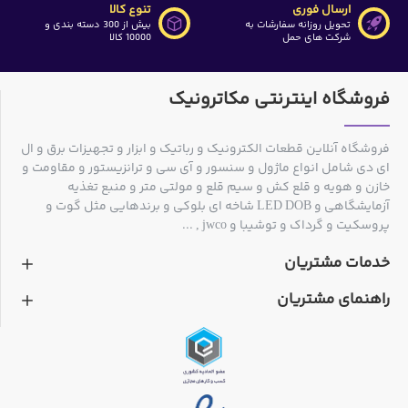
ارسال فوری
تنوع کالا
تحویل روزانه سفارشات به
بیش از 300 دسته بندی و
شرکت های حمل
10000 کالا
فروشگاه اینترنتی مکاترونیک
فروشگاه آنلاین قطعات الکترونیک و رباتیک و ابزار و تجهیزات برق و ال
ای دی شامل انواع ماژول و سنسور و آی سی و ترانزیستور و مقاومت و
خازن و هویه و قلع کش و سیم قلع و مولتی متر و منبع تغذیه
آزمایشگاهی و LED DOB شاخه ای بلوکی و برندهایی مثل گوت و
پروسکیت و گرداک و توشیبا و jwco , ...
خدمات مشتریان
راهنمای مشتریان