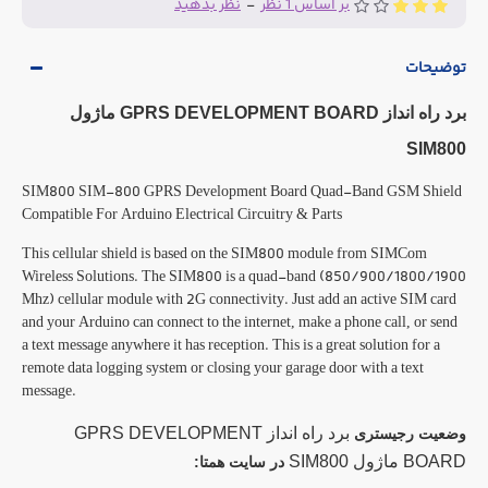
بر اساس 1 نظر
-
نظر بدهید
توضیحات
برد راه انداز GPRS DEVELOPMENT BOARD ماژول
SIM800
SIM800 SIM-800 GPRS Development Board Quad-Band GSM Shield
Compatible For Arduino Electrical Circuitry & Parts
This cellular shield is based on the SIM800 module from SIMCom
Wireless Solutions. The SIM800 is a quad-band (850/900/1800/1900
Mhz) cellular module with 2G connectivity. Just add an active SIM card
and your Arduino can connect to the internet, make a phone call, or send
a text message anywhere it has reception. This is a great solution for a
remote data logging system or closing your garage door with a text
message.
برد راه انداز GPRS DEVELOPMENT
وضعیت رجیستری
BOARD ماژول SIM800
در سایت همتا: