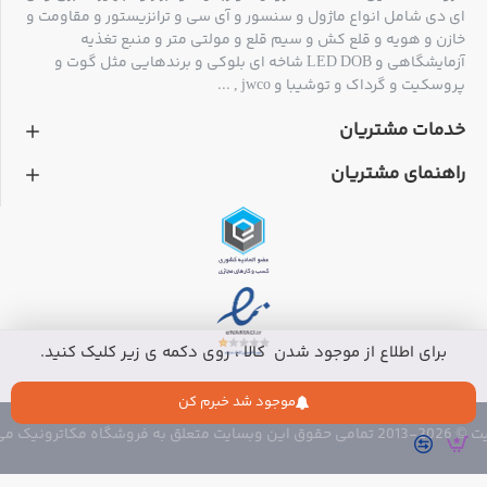
ای دی شامل انواع ماژول و سنسور و آی سی و ترانزیستور و مقاومت و
N-1 (GPRS Shield automatic default that matches baud rate)
خازن و هویه و قلع کش و سیم قلع و مولتی متر و منبع تغذیه
آزمایشگاهی و LED DOB شاخه ای بلوکی و برندهایی مثل گوت و
پروسکیت و گرداک و توشیبا و jwco , ...
خدمات مشتریان
راهنمای مشتریان
برای اطلاع از موجود شدن کالا ، روی دکمه ی زیر کلیک کنید.
موجود شد خبرم کن
 متعلق به فروشگاه مکاترونیک می باشد