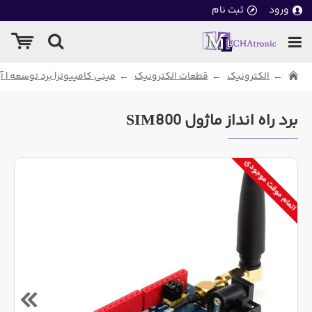
ورود
ثبت نام
الکترونیک
قطعات الکترونیک
مینی کامپیوتر| برد توسعه | آ
برد راه انداز ماژول SIM800
اتمام موقت موجودی