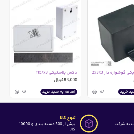
 گوشواره دار 2x3x3
باکس پلاستیکی 11x7x3
483,000ریال
بد خرید
اضافه به سبد خرید
تنوع کالا
ت به شرکت
بیش از 300 دسته بندی و 10000
کالا