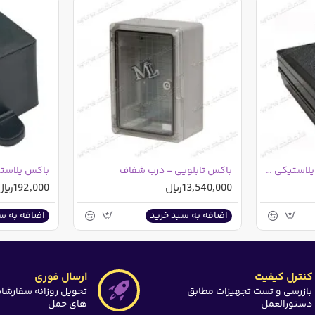
باکس 4 تکه ( پنل دار) - پلاستیکی سایز 21*15*7 مشکی
باکس تابلویی - درب شفاف
باکس پلاستیکی
13,540,000ریال
192,000ریال
اضافه به سبد خرید
اضافه به س
باکس 4 تکه پنل دار
کنترل کیفیت
ارسال فوری
بازرسی و تست تجهیزات مطابق
تحویل روزانه سفارشا
دستورالعمل
های حمل