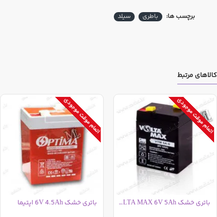
برچسب ها:
باطری
سیلد
کالاهای مرتبط
اتمام موقت موجودی
اتمام موقت موجودی
باتری خشک VOLTA MAX 6V 5Ah تایوانی
باتری خشک 6V 4.5Ah اپتیما