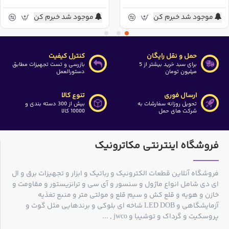
موجود شد خبرم کن
موجود شد خبرم کن
حمل و نقل رایگان
کنترل کیفیت
برای سبد خرید بیشتر از 5
بازرسی و تست تجهیزات مطابق
میلیون تومان
دستورالعمل
ارسال فوری
تنوع کالا
تحویل روزانه سفارشات به
بیش از 300 دسته بندی و
شرکت های حمل
10000 کالا
فروشگاه اینترنتی مکاترونیک
فروشگاه آنلاین قطعات الکترونیک و رباتیک و ابزار و تجهیزات برق و ال
ای دی شامل انواع ماژول و سنسور و آی سی و ترانزیستور و مقاومت و
خازن و هویه و قلع کش و سیم قلع و مولتی متر و منبع تغذیه
آزمایشگاهی و LED DOB شاخه ای بلوکی و برندهایی مثل گوت و
پروسکیت و گرداک و توشیبا و jwco , ...