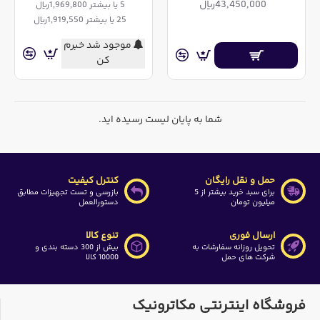
43,450,000ریال
5 یا بیشتر 1,969,800ریال
25 یا بیشتر 1,919,550ریال
موجود شد خبرم
کن
شما به پایان لیست رسیده اید.
حمل و نقل رایگان
کنترل کیفیت
برای سبد خرید بیشتر از 5
بازرسی و تست تجهیزات مطابق
میلیون تومان
دستورالعمل
ارسال فوری
تنوع کالا
تحویل روزانه سفارشات به
بیش از 300 دسته بندی و
شرکت های حمل
10000 کالا
فروشگاه اینترنتی مکاترونیک