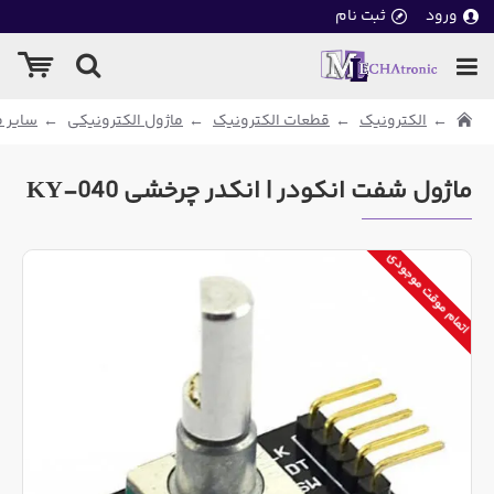
ورود
ثبت نام
الکترونیک
قطعات الکترونیک
ماژول الکترونیکی
سایر م
ماژول شفت انکودر | انکدر چرخشی KY-040
اتمام موقت موجودی