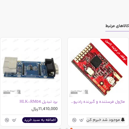
کالاهای مرتبط
توقف در فرایند تامین
ماژول فرستنده و گیرنده رادیویی AS07-M1101S فرکانس 433MHz
برد تبدیل HLK-RM04
11,410,000ریال
موجود شد خبرم کن
اضافه به سبد خرید