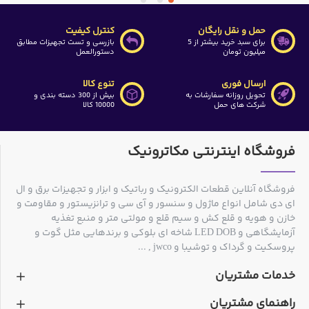
حمل و نقل رایگان
کنترل کیفیت
برای سبد خرید بیشتر از 5
بازرسی و تست تجهیزات مطابق
میلیون تومان
دستورالعمل
ارسال فوری
تنوع کالا
تحویل روزانه سفارشات به
بیش از 300 دسته بندی و
شرکت های حمل
10000 کالا
فروشگاه اینترنتی مکاترونیک
فروشگاه آنلاین قطعات الکترونیک و رباتیک و ابزار و تجهیزات برق و ال
ای دی شامل انواع ماژول و سنسور و آی سی و ترانزیستور و مقاومت و
خازن و هویه و قلع کش و سیم قلع و مولتی متر و منبع تغذیه
آزمایشگاهی و LED DOB شاخه ای بلوکی و برندهایی مثل گوت و
پروسکیت و گرداک و توشیبا و jwco , ...
خدمات مشتریان
راهنمای مشتریان