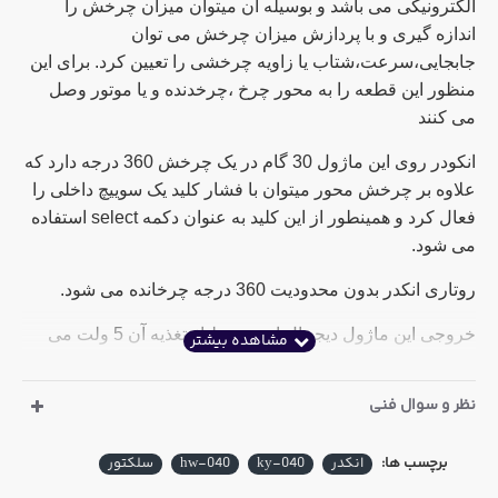
الکترونیکی می باشد و بوسیله آن میتوان میزان چرخش را
اندازه گیری و با پردازش میزان چرخش می توان
جابجایی،سرعت،شتاب یا زاویه چرخشی را تعیین کرد. برای این
منظور این قطعه را به محور چرخ ،چرخدنده و یا موتور وصل
می کنند
انکودر روی این ماژول 30 گام در یک چرخش 360 درجه دارد که
علاوه بر چرخش محور میتوان با فشار کلید یک سوییچ داخلی را
فعال کرد و همینطور از این کلید به عنوان دکمه select استفاده
می شود.
روتاری انکدر بدون محدودیت 360 درجه چرخانده می شود.
خروجی این ماژول دیجیتال است و ولتاژ تغذیه آن 5 ولت می
باشد.
نظر و سوال فنی
ارتفاع دسته ولوم: 15 میلیمتر
رنگ پین های ماژول ممکن است طلایی نباشد
برچسب ها:
انکدر
ky-040
hw-040
سلکتور