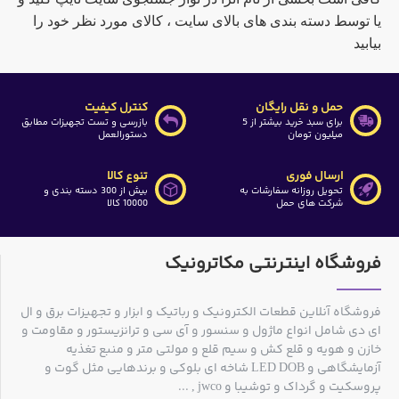
یا توسط دسته بندی های بالای سایت ، کالای مورد نظر خود را
بیابید
حمل و نقل رایگان
کنترل کیفیت
برای سبد خرید بیشتر از 5
بازرسی و تست تجهیزات مطابق
میلیون تومان
دستورالعمل
ارسال فوری
تنوع کالا
تحویل روزانه سفارشات به
بیش از 300 دسته بندی و
شرکت های حمل
10000 کالا
فروشگاه اینترنتی مکاترونیک
فروشگاه آنلاین قطعات الکترونیک و رباتیک و ابزار و تجهیزات برق و ال
ای دی شامل انواع ماژول و سنسور و آی سی و ترانزیستور و مقاومت و
خازن و هویه و قلع کش و سیم قلع و مولتی متر و منبع تغذیه
آزمایشگاهی و LED DOB شاخه ای بلوکی و برندهایی مثل گوت و
پروسکیت و گرداک و توشیبا و jwco , ...