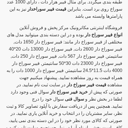
طبقه بندی میگردد. برای مثال فیبر هزار دات ، دارای 1000 عدد
سوراخ روی برد است. بنابراین
قیمت فیبر سوراخدار
نیز به این
پارامترها وابسته می باشد
فروشگاه اینترنتی مکاترونیک مرکز پخش و فروش آنلاین
انواع فیبر سوراخ دار
بوده و در این دسته بندی میتوانید مدل های
مختلفی از فیبر سوراخ دار مانند: فیبر سوراخ دار 1650 دات,
فیبر سوراخ دار 2600 دات, فیبر سوراخ دار 13000 دات 20*40
سانتیمتر, فیبر سوراخ دار 567 دات, فیبر سوراخ دار 250 دات,
فیبر سوراخ دار 23000 دات 30*50 سانتیمتر, فیبر سوراخ دار
4000 دات 11.5*24.5 سانتیمتر, فیبر سوراخ دار 1000 دات را به
همراه قیمت به روز مشاهده نمایید. پیشنهاد میکنیم جهت
مشاهده
قیمت فیبر سوراخ دار
در سایت ثبت نام نمایید. در
صورتی که پیش از
خرید فیبر سوراخ دار
سوال فنی وجود دارد
لطفا در بخش نظر و
سوال فنی
سوال خود را درج
نمایید. همچنین پس از دریافت سفارش با آپلود تصاویر کالا و ثبت
نظر، سایر مشتریان را در انتخاب و خرید آنلاین یاری نمایید. در
صورتی که کالای مورد نظر خود را در این دسته بندی نمی یابید،
کافی است بخشی از نام آنرا در نوار جستجوی سایت تایپ کنید و