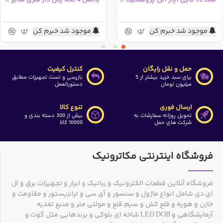
موجود شد خبرم کن
موجود شد خبرم کن
حمل و نقل رایگان
کنترل کیفیت
برای سبد خرید بیشتر از 5
بازرسی و تست تجهیزات مطابق
میلیون تومان
دستورالعمل
ارسال فوری
تنوع کالا
تحویل روزانه سفارشات به
بیش از 300 دسته بندی و
شرکت های حمل
10000 کالا
فروشگاه اینترنتی مکاترونیک
فروشگاه آنلاین قطعات الکترونیک و رباتیک و ابزار و تجهیزات برق و ال
ای دی شامل انواع ماژول و سنسور و آی سی و ترانزیستور و مقاومت و
خازن و هویه و قلع کش و سیم قلع و مولتی متر و منبع تغذیه
آزمایشگاهی و LED DOB شاخه ای بلوکی و برندهایی مثل گوت و