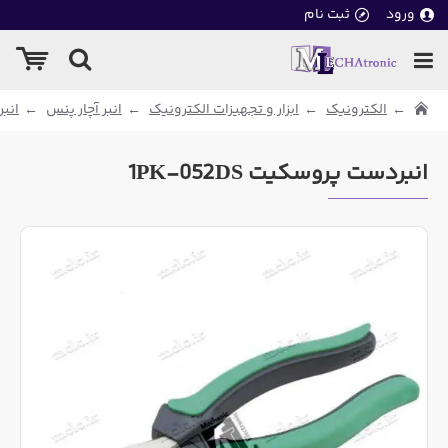
ورود
ثبت نام
الکترونیک
ابزار و تجهیزات الکترونیک
انبر آچار پنس
انب
انبردست پروسکیت 1PK-052DS