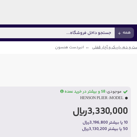
همه
ت و دم باریک و آچار قفلی
انبردست هنسون
موجودی:
58 و بیشتر در خرید عمده
HENSON PLIER
MODEL:
3,330,000ریال
10 یا بیشتر 3,196,800ریال
50 یا بیشتر 3,130,200ریال