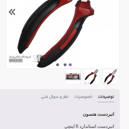
توضیحات
خصوصیات
نظر و سوال فنی
انبردست هنسون
انبردست استاندارد 6 اینچی