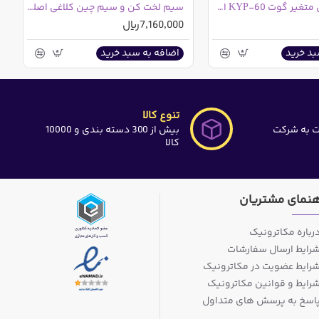
هویه تفنگی متغیر گوت KYP-60 اصلی و اورجینال
سیم لخت کن و سیم چین کلاغی اصلی و اورجینال YTH مدل YTH-78-318
7,160,000ریال
بد خرید
اضافه به سبد خرید
تنوع کالا
ت به شرکت
بیش از 300 دسته بندی و 10000
کالا
هنمای مشتریان
رباره مکاترونیک
رایط ارسال سفارشات
رایط عضویت در مکاترونیک
رایط و قوانین مکاترونیک
اسخ به پرسش های متداول