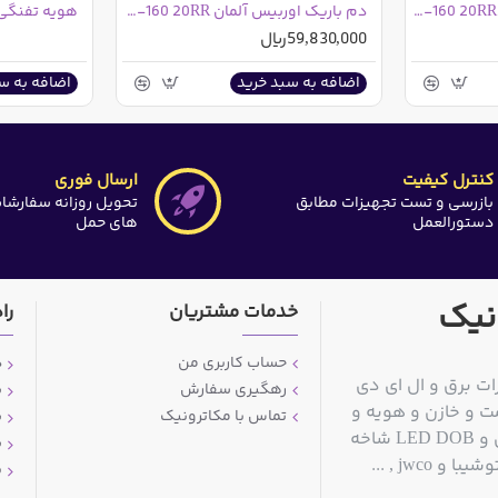
سیم چین اوربیس آلمان ORBIS 25-160 20RR
دم باریک اوربیس آلمان ORBIS 15-160 20RR
59,830,000ریال
اضافه به سبد خرید
اضافه به س
کنترل کیفیت
ارسال فوری
بازرسی و تست تجهیزات مطابق
تحویل روزانه سفارشا
دستورالعمل
های حمل
نیک
خدمات مشتریان
را
حساب کاربری من
د
ات برق و ال ای دی
رهگیری سفارش
ش
ت و خازن و هویه و
تماس با مکاترونیک
ش
قلع کش و سیم قلع و مولتی متر و منبع تغذیه آزمایشگاهی و LED DOB شاخه
ش
jwc , ...
پ