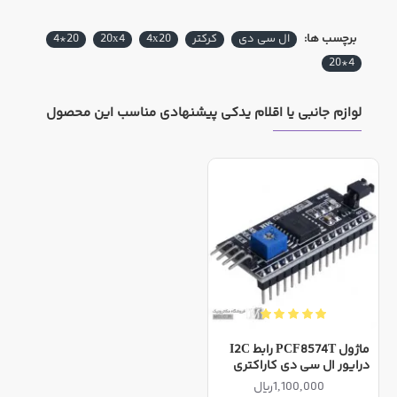
برچسب ها:
ال سی دی
کرکتر
4x20
20x4
20*4
4*20
لوازم جانبی یا اقلام یدکی پیشنهادی مناسب این محصول
ماژول PCF8574T رابط I2C
درایور ال سی دی کاراکتری
1,100,000ریال