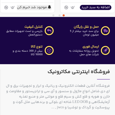
موجود شد خبرم کن
اضافه به سبد خرید
حمل و نقل رایگان
کنترل کیفیت
برای سبد خرید بیشتر از 5
بازرسی و تست تجهیزات مطابق
میلیون تومان
دستورالعمل
ارسال فوری
تنوع کالا
تحویل روزانه سفارشات به
بیش از 300 دسته بندی و
شرکت های حمل
10000 کالا
فروشگاه اینترنتی مکاترونیک
فروشگاه آنلاین قطعات الکترونیک و رباتیک و ابزار و تجهیزات برق و ال
ای دی شامل انواع ماژول و سنسور و آی سی و ترانزیستور و مقاومت و
خازن و هویه و قلع کش و سیم قلع و مولتی متر و منبع تغذیه
آزمایشگاهی و LED DOB شاخه ای بلوکی و برندهایی مثل گوت و
پروسکیت و گرداک و توشیبا و jwco , ...