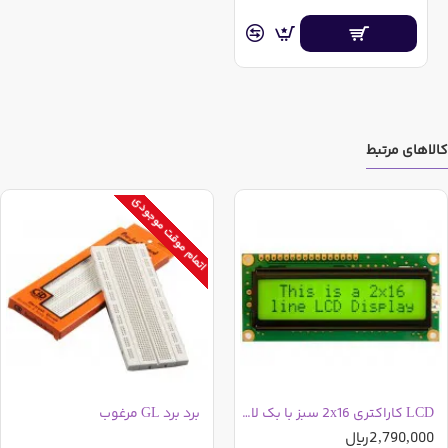
کالاهای مرتبط
اتمام موقت موجودی
LCD کاراکتری 2x16 سبز با بک لایت
برد برد GL مرغوب
2,790,000ریال