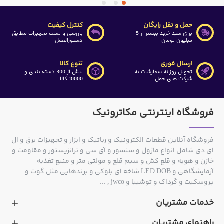
حمل و نقل رایگان
کنترل کیفیت
برای سبد خرید بیشتر از 5
بازرسی و تست تجهیزات مطابق
میلیون تومان
دستورالعمل
ارسال فوری
تنوع کالا
تحویل روزانه سفارشات به
بیش از 300 دسته بندی و
شرکت های حمل
10000 کالا
فروشگاه اینترنتی مکاترونیک
فروشگاه آنلاین قطعات الکترونیک و رباتیک و ابزار و تجهیزات برق و ال
ای دی شامل انواع ماژول و سنسور و آی سی و ترانزیستور و مقاومت و
خازن و هویه و قلع کش و سیم قلع و مولتی متر و منبع تغذیه
آزمایشگاهی و LED DOB شاخه ای بلوکی و برندهایی مثل گوت و
پروسکیت و گرداک و توشیبا و jwco , ...
خدمات مشتریان
راهنمای مشتریان