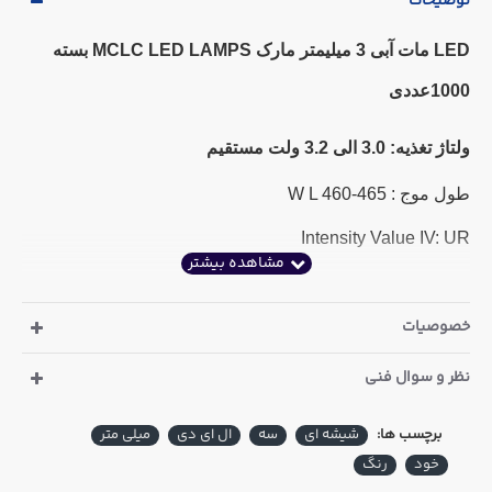
توضیحات
LED مات آبی 3 میلیمتر مارک MCLC LED LAMPS بسته
1000عددی
ولتاژ تغذیه: 3.0 الی 3.2 ولت مستقیم
طول موج : W L 460-465
Intensity Value IV: UR
خصوصیات
نظر و سوال فنی
برچسب ها:
شیشه ای
سه
ال ای دی
میلی متر
خود
رنگ