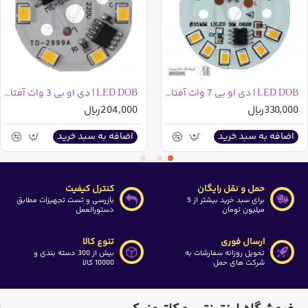
LED DOB | دی او بی 7 وات آفتابی
LED DOB | دی او بی 3 وات آفتابی
330,000ریال
204,000ریال
اضافه به سبد خرید
اضافه به سبد خرید
حمل و نقل رایگان
کنترل کیفیت
برای سبد خرید بیشتر از 5
بازرسی و تست تجهیزات مطابق
میلیون تومان
دستورالعمل
ارسال فوری
تنوع کالا
تحویل روزانه سفارشات به
بیش از 300 دسته بندی و
شرکت های حمل
10000 کالا