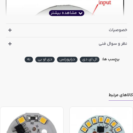
خصوصیات
نظر و سوال فنی
برچسب ها:
ال ای دی
درایورلس
دی او بی
نه
کالاهای مرتبط
برای روشن کردن این ال ای دی لازم است سیم های فاز و نول
برق شهری را به بخش L و N روی برد لحیم نمایید.