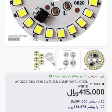
موجودی:
82 و بیشتر در خرید عمده
AC 220V 2835 DOB 9W BULB LAMP PANEL COOL
MODEL:
WHITE
415,000ریال
20 یا بیشتر 394,250ریال
100 یا بیشتر 383,875ریال